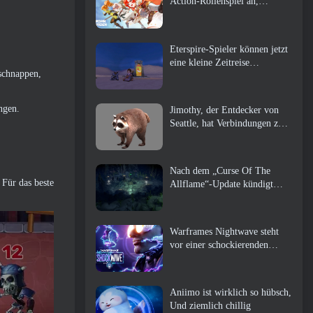
Action-Rollenspiel an,
Wächterin
Eterspire-Spieler können jetzt
eine kleine Zeitreise
 schnappen,
unternehmen … als Belohnung
ngen.
Jimothy, der Entdecker von
Seattle, hat Verbindungen zu
ArenaNet, Also fügen sie es
natürlich zu Guild Wars hinzu
2
Nach dem „Curse Of The
 Für das beste
Allflame“-Update kündigt
Path of Exile mehrere
Änderungen an, die auf
Feedback basieren
Warframes Nightwave steht
vor einer schockierenden
Rückkehr
Aniimo ist wirklich so hübsch,
Und ziemlich chillig