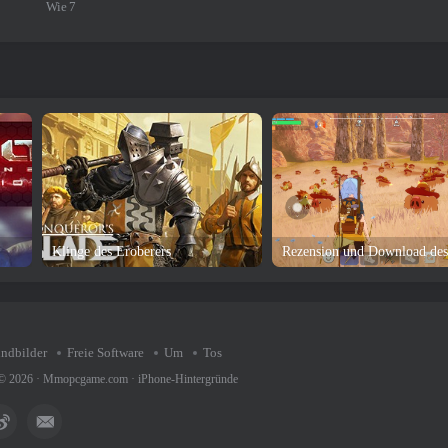
Wie
7
Klinge des Eroberers
undbilder
Freie Software
Um
Tos
 © 2026 ·
Mmopcgame.com
·
iPhone-Hintergründe