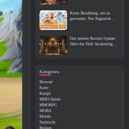
Keine Bezahlung, um zu
gewinnen. Nur Ragnarok.
Origin Classic erscheint im
Juli 23
Das neueste Raven2-Update
führt das Skill Awakening
System ein, Geben Sie den
Spielern mehr Möglichkeiten,
ihre Fähigkeiten zu verbessern
Kategorien
Browser
Karte
Kampf
MMO-Spiele
MMORPG
MOBA
Mobile
Nachricht
Rennen