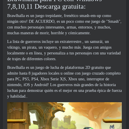
7,8,10,11 Descarga gratuita:
Brawlhalla es un juego trepidante, frenético smash-em-up como
ningún otro! DE ACUERDO, es un poco como ese juego de "Smash",
con muchos personajes interesantes, armas, entornos, y muchos,
muchas maneras de morir, horrible y cómicamente.
La lista de guerreros incluye un extraterrestre., un samurái, un
vikingo, un pirata, un vaquero, y mucho más. Juega con amigos
localmente o en línea, y personaliza a tus personajes con una variedad
de trajes de diferentes colores.
Brawlhalla es un juego de lucha de plataformas 2D gratuito que
admite hasta 8 jugadores locales u online con juego cruzado completo
para PC, PS5, PS4, Xbox Serie X|S, Xbox uno, interruptor de
nintendo, iOS y Android! Los guerreros más grandes de la historia
luchan para demostrar quién es el mejor en una prueba épica de fuerza
y ​​habilidad..