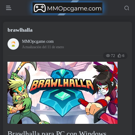
brawlhalla
MMOpcgame.com
Actualización del 11 de enero
72
6
Brawlhalla para PC con Windows