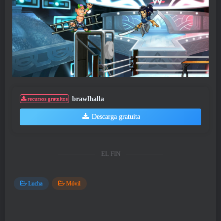
brawlhalla
recursos gratuitos
Descarga gratuita
EL FIN
Lucha
Móvil