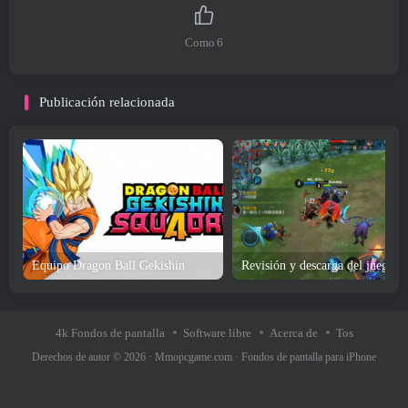
Como
6
Publicación relacionada
Equipo Dragon Ball Gekishin
4k Fondos de pantalla
Software libre
Acerca de
Tos
Derechos de autor © 2026 ·
Mmopcgame.com
·
Fondos de pantalla para iPhone