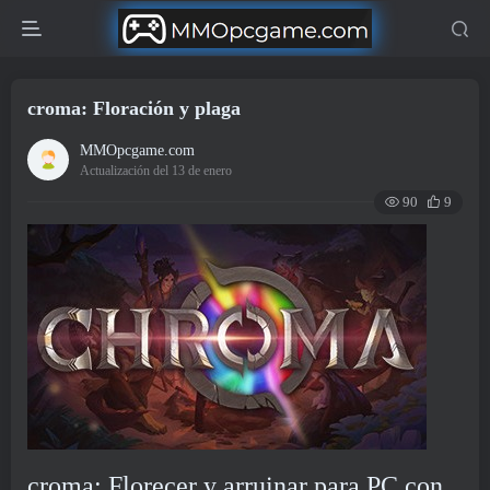
croma: Floración y plaga
MMOpcgame.com
Actualización del 13 de enero
90
9
croma: Florecer y arruinar para PC con