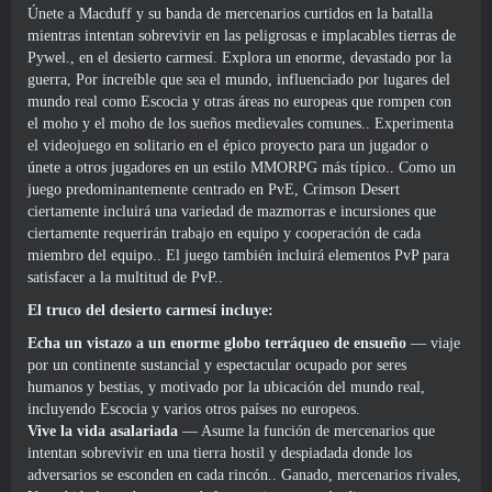
Únete a Macduff y su banda de mercenarios curtidos en la batalla
mientras intentan sobrevivir en las peligrosas e implacables tierras de
Pywel., en el desierto carmesí. Explora un enorme, devastado por la
guerra, Por increíble que sea el mundo, influenciado por lugares del
mundo real como Escocia y otras áreas no europeas que rompen con
el moho y el moho de los sueños medievales comunes.. Experimenta
el videojuego en solitario en el épico proyecto para un jugador o
únete a otros jugadores en un estilo MMORPG más típico.. Como un
juego predominantemente centrado en PvE, Crimson Desert
ciertamente incluirá una variedad de mazmorras e incursiones que
ciertamente requerirán trabajo en equipo y cooperación de cada
miembro del equipo.. El juego también incluirá elementos PvP para
satisfacer a la multitud de PvP..
El truco del desierto carmesí incluye:
Echa un vistazo a un enorme globo terráqueo de ensueño
— viaje
por un continente sustancial y espectacular ocupado por seres
humanos y bestias, y motivado por la ubicación del mundo real,
incluyendo Escocia y varios otros países no europeos.
Vive la vida asalariada
— Asume la función de mercenarios que
intentan sobrevivir en una tierra hostil y despiadada donde los
adversarios se esconden en cada rincón.. Ganado, mercenarios rivales,