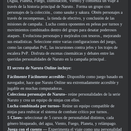
(Agua, Planeta, Fuego, Iluminación, Viento) y comienza un viaje a
través de la historia principal de Naruto.. Forma un grupo con
personajes de la colección., como sasuke y sakura. Obtén personajes a
través de recompensas., la tienda de efectivo, y conclusión de las
misiones de campaña.. Lucha contra oponentes en peleas por turnos y
movimientos combinados dentro del grupo para desatar poderosos
ataques.. Evoluciona personajes y mejóralos con tesoros., mejorando
sus estadísticas. Seleccione entre varias configuraciones del juego,
como las campañas PvE, las incursiones contra jefes y los trajes de
escalera PvP.. Disfruta de escenas cinemáticas y debates entre las
queridas personalidades de Naruto en la campaña principal..
El secreto de Naruto Online incluye:
Fácilmente Fácilmente accesible–
Disponible como juego basado en
navegador, hace que Naruto Online sea extremadamente accesible y
jugable en muchas computadoras..
Colecciona personajes de Naruto–
reúne personalidades de la serie
Naruto y crea un equipo de ninjas con ellos.
Lucha combinada por turnos–
Reúne un equipo compatible de
ninjas para reubicar el sistema de combate crítico por turnos..
5 Clases–
seleccionar de 5 cursos de personalidad distintos, cada
género bloqueado, del agua, Viento, Fuego, Planeta, y relámpago.
Juega con el cuento
—
Experimenta el viaje como una personalidad