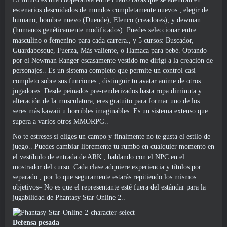
escenarios descuidados de mundos completamente nuevos.; elegir de
humano, hombre nuevo (Duende), Elenco (creadores), y dewman
(humanos genéticamente modificados). Puedes seleccionar entre
masculino o femenino para cada carrera., y 5 cursos: Buscador,
Guardabosque, Fuerza, Más valiente, o Hamaca para bebé. Optando
por el Newman Ranger escasamente vestido me dirigí a la creación de
personajes.. Es un sistema completo que permite un control casi
completo sobre sus funciones., distinguir tu avatar anime de otros
jugadores. Desde peinados pre-renderizados hasta ropa diminuta y
alteración de la musculatura, eres gratuito para formar uno de los
seres más kawaii u horribles imaginables. Es un sistema extenso que
supera a varios otros MMORPG..
No te estreses si eliges un campo y finalmente no te gusta el estilo de
juego.. Puedes cambiar libremente tu rumbo en cualquier momento en
el vestíbulo de entrada de ARK., hablando con el NPC en el
mostrador del curso. Cada clase adquiere experiencia y títulos por
separado., por lo que seguramente estarás repitiendo los mismos
objetivos– No es que el representante esté fuera del estándar para la
jugabilidad de Phantasy Star Online 2..
Defensa pesada