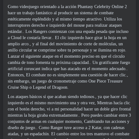
Como videojuego orientado a la acción Phantasy Celebrity Online 2
hace un trabajo fantástico al producir un sistema de combate
estéticamente espléndido y al mismo tiempo atractivo. Utiliza los
interruptores derecho e izquierdo del mouse para realizar ataques
estándar.. Los Rangers comienzan con una espada pesada que incluso
a Cloud le costaría llevar.. El clic izquierdo hace girar la hoja en un
amplio arco., y al final del movimiento de corte de moléculas, un
anillo circular se comprime sobre tu personaje y se ilumina en rojo.
Lanzar el siguiente ataque en el momento preciso en que el círculo
cambia de tono fomenta tu próxima capacidad.. Un gratificante fuego
artificial coruscant indica que has atacado en el momento adecuado..
Entonces, El combate no es simplemente una cuestión de hacer clic.,
sin embargo, un juego de cronometraje como One Piece Treasure
Cruise Ship o Legend of Dragoon.
Los ataques básicos sí que acaban siendo tediosos., ya que hacer clic
izquierdo es el mismo movimiento una y otra vez, Mientras hacía clic
con el botón derecho, vi a mi personalidad hacer un doble giro frontal
mientras la hoja giraba extremadamente.. Pero puedes cambiar entre 3
conjuntos de armas en cualquier momento, Cambiando tus acciones y
diseño de juego.. Como Ranger tuve acceso a 2 Katar, con cadenas
atadas, y un espadachín. El cambio entre los tres mantuvo el combate