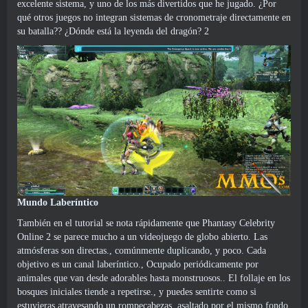
excelente sistema, y uno de los más divertidos que he jugado. ¿Por
qué otros juegos no integran sistemas de cronometraje directamente en
su batalla?? ¿Dónde está la leyenda del dragón? 2
Mundo Laberíntico
También en el tutorial se nota rápidamente que Phantasy Celebrity
Online 2 se parece mucho a un videojuego de globo abierto. Las
atmósferas son directas., comúnmente duplicando, y poco. Cada
objetivo es un canal laberíntico., Ocupado periódicamente por
animales que van desde adorables hasta monstruosos.. El follaje en los
bosques iniciales tiende a repetirse., y puedes sentirte como si
estuvieras atravesando un rompecabezas, asaltado por el mismo fondo