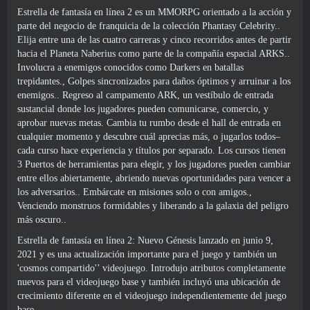
Estrella de fantasía en línea 2 es un MMORPG orientado a la acción y
parte del negocio de franquicia de la colección Phantasy Celebrity..
Elija entre una de las cuatro carreras y cinco recorridos antes de partir
hacia el Planeta Naberius como parte de la compañía espacial ARKS..
Involucra a enemigos conocidos como Darkers en batallas
trepidantes., Golpes sincronizados para daños óptimos y arruinar a los
enemigos.. Regreso al campamento ARK, un vestíbulo de entrada
sustancial donde los jugadores pueden comunicarse, comercio, y
aprobar nuevas metas. Cambia tu rumbo desde el hall de entrada en
cualquier momento y descubre cuál aprecias más, o jugarlos todos–
cada curso hace experiencia y títulos por separado. Los cursos tienen
3 Puertos de herramientas para elegir, y los jugadores pueden cambiar
entre ellos abiertamente, abriendo nuevas oportunidades para vencer a
los adversarios.. Embárcate en misiones solo o con amigos.,
Venciendo monstruos formidables y liberando a la galaxia del peligro
más oscuro..
Estrella de fantasía en línea 2: Nuevo Génesis lanzado en junio 9,
2021 y es una actualización importante para el juego y también un
'cosmos compartido'’ videojuego. Introdujo atributos completamente
nuevos para el videojuego base y también incluyó una ubicación de
crecimiento diferente en el videojuego independientemente del juego
base..