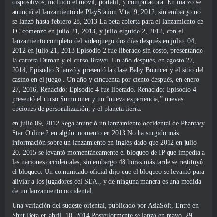
dispositivos, incluido el móvil, portátil, y computadora. En marzo se
anunció el lanzamiento de PlayStation Vita. 9, 2012, sin embargo no
se lanzó hasta febrero 28, 2013 La beta abierta para el lanzamiento de
PC comenzó en julio 21, 2013, y julio erguido 2, 2012, con el
lanzamiento completo del videojuego dos días después en julio. 04,
2012 en julio 21, 2013 Episodio 2 fue liberado sin costo, presentando
la carrera Duman y el curso Braver. Un año después, en agosto 27,
2014, Episodio 3 lanzó y presentó la clase Baby Bouncer y el sitio del
casino en el juego.. Un año y cincuenta por ciento después, en enero
27, 2016, Renacido: Episodio 4 fue liberado. Renacido: Episodio 4
presentó el curso Summoner y un “nueva experiencia,” nuevas
opciones de personalización, y el planeta tierra.
en julio 09, 2012 Sega anunció un lanzamiento occidental de Phantasy
Star Online 2 en algún momento en 2013 No ha surgido más
información sobre un lanzamiento en inglés dado que 2012 en julio
20, 2015 se levantó momentáneamente el bloqueo de IP que impedía a
las naciones occidentales, sin embargo 48 horas más tarde se restituyó
el bloqueo. Un comunicado oficial dijo que el bloqueo se levantó para
aliviar a los jugadores del SEA., y de ninguna manera es una medida
de un lanzamiento occidental.
Una variación del sudeste oriental, publicado por AsiaSoft, Entré en
Shut Beta en abril. 10, 2014 Posteriormente se lanzó en mayo. 29,