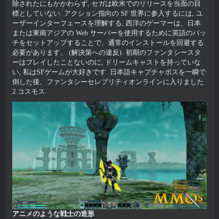
除されたにもかかわらず, セガは欧米でのリリースを当面の目
標としていない. アクション指向の SF 世界に参入するには, ユ
ーザーインターフェースを理解する, 西洋のゲーマーは、日本
または東南アジアの Web サーバーを使用するために英語のパッ
チをセットアップすることで、通常のインストールを回避する
必要があります。 (解決策への違反). 初期のファンタシースタ
ーはプレイしたことないのに, ドリームキャストを持っていな
い, 私はSFゲームが大好きです. 日本語キャプチャボスを一瞬で
倒した後、ファンタシーセレブリティオンラインに入りました
2 コスモス.
アニメのような戦士の造形