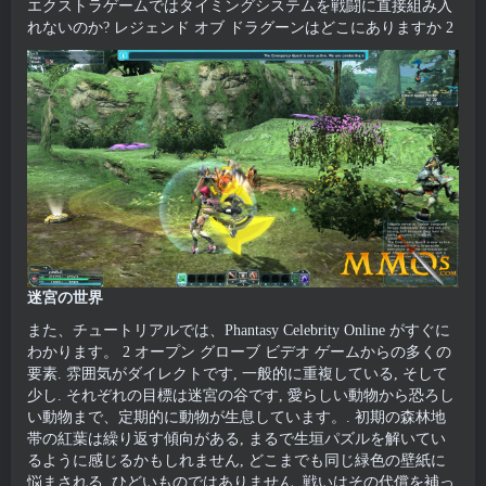
エクストラゲームではタイミングシステムを戦闘に直接組み入
れないのか? レジェンド オブ ドラグーンはどこにありますか 2
迷宮の世界
また、チュートリアルでは、Phantasy Celebrity Online がすぐに
わかります。 2 オープン グローブ ビデオ ゲームからの多くの
要素. 雰囲気がダイレクトです, 一般的に重複している, そして
少し. それぞれの目標は迷宮の谷です, 愛らしい動物から恐ろし
い動物まで、定期的に動物が生息しています。. 初期の森林地
帯の紅葉は繰り返す傾向がある, まるで生垣パズルを解いてい
るように感じるかもしれません, どこまでも同じ緑色の壁紙に
悩まされる. ひどいものではありません, 戦いはその代償を補っ