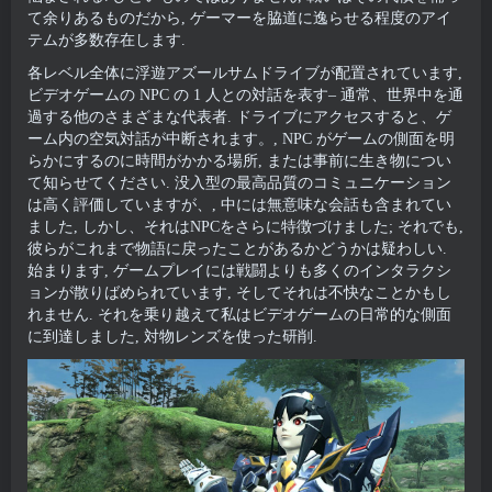
て余りあるものだから, ゲーマーを脇道に逸らせる程度のアイ
テムが多数存在します.
各レベル全体に浮遊アズールサムドライブが配置されています,
ビデオゲームの NPC の 1 人との対話を表す– 通常、世界中を通
過する他のさまざまな代表者. ドライブにアクセスすると、ゲ
ーム内の空気対話が中断されます。, NPC がゲームの側面を明
らかにするのに時間がかかる場所, または事前に生き物につい
て知らせてください. 没入型の最高品質のコミュニケーション
は高く評価していますが、, 中には無意味な会話も含まれてい
ました, しかし、それはNPCをさらに特徴づけました; それでも,
彼らがこれまで物語に戻ったことがあるかどうかは疑わしい.
始まります, ゲームプレイには戦闘よりも多くのインタラクシ
ョンが散りばめられています, そしてそれは不快なことかもし
れません. それを乗り越えて私はビデオゲームの日常的な側面
に到達しました, 対物レンズを使った研削.