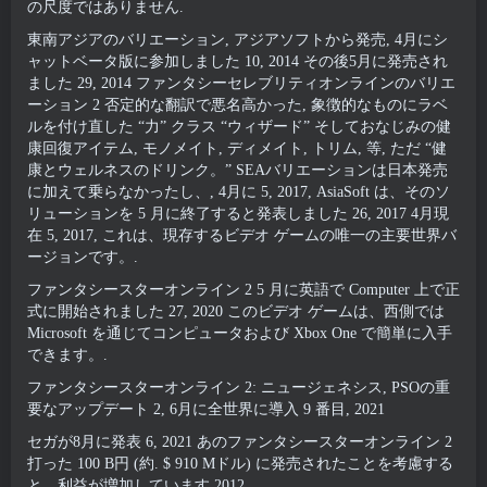
の尺度ではありません.
東南アジアのバリエーション, アジアソフトから発売, 4月にシ
ャットベータ版に参加しました 10, 2014 その後5月に発売され
ました 29, 2014 ファンタシーセレブリティオンラインのバリエ
ーション 2 否定的な翻訳で悪名高かった, 象徴的なものにラベ
ルを付け直した “力” クラス “ウィザード” そしておなじみの健
康回復アイテム, モノメイト, ディメイト, トリム, 等, ただ “健
康とウェルネスのドリンク。” SEAバリエーションは日本発売
に加えて乗らなかったし、, 4月に 5, 2017, AsiaSoft は、そのソ
リューションを 5 月に終了すると発表しました 26, 2017 4月現
在 5, 2017, これは、現存するビデオ ゲームの唯一の主要世界バ
ージョンです。.
ファンタシースターオンライン 2 5 月に英語で Computer 上で正
式に開始されました 27, 2020 このビデオ ゲームは、西側では
Microsoft を通じてコン​​ピュータおよび Xbox One で簡単に入手
できます。.
ファンタシースターオンライン 2: ニュージェネシス, PSOの重
要なアップデート 2, 6月に全世界に導入 9 番目, 2021
セガが8月に発表 6, 2021 あのファンタシースターオンライン 2
打った 100 B円 (約. $ 910 Mドル) に発売されたことを考慮する
と、利益が増加しています 2012