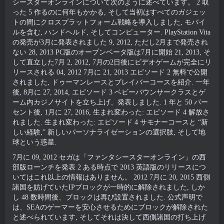
シースターオンラインについて次のように述べています。 2 取
った 5 作るのに何年もかかる, そして当初はすべてのガジェッ
トの間にクロスプラットフォーム戦略を導入しました, モバイ
ルを含む, ハンドヘルド, そしてコンピューター. PlayStation Vita
の発売が3月に発表されました 9, 2012, ただし2月まで発売され
ない 28, 2013 PC版のオープンベータ版は7月に開始 21, 2013, そ
して直立した7月 2, 2012, 7月の2日後にビデオゲームが完全にリ
リースされる 04, 2012 7月に 21, 2013 エピソード 2 無料で公開
されました, ドゥーマンレースとブレイバーコースを紹介. 一年
後, 8月に 27, 2014, エピソード 3 ベビーバウンサークラスとゲ
ーム内カジノサイトを立ち上げ、発表しました. 1 年と 50 パー
セント後, 1月に 27, 2016, 生まれ変わった: エピソード 4 解放さ
れました. 生まれ変わった: エピソード 4 サモナーコースと “新
しい経験,” 新しいパーソナライゼーションの選択肢, そして地
球という惑星.
7月に 09, 2012 セガは「ファンタシースターオンライン」の西
部版ローンチを発表 2 ある時点で 2013 英語版のリリースにつ
いてはこれ以上の情報はありません。 2012 7月に 20, 2015 西側
諸国を妨げていたIPブロックが一時的に解除されました, しか
し 48 数時間後、ブロックは再び設置されました. 公式声明で
は、SEAのゲーマーを安心させるためにブロックが解除された
と述べられています, そしてそれは決して西側諸国の打ち上げ