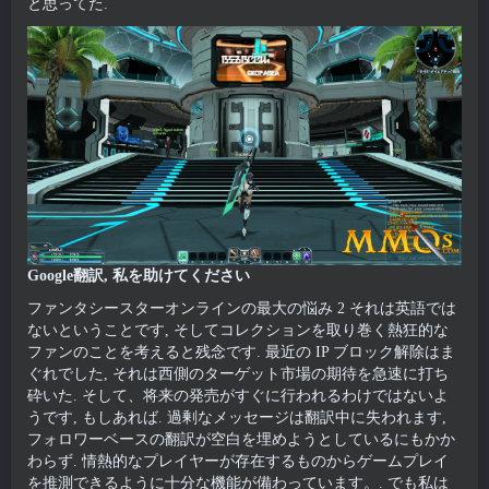
と思ってた.
Google翻訳, 私を助けてください
ファンタシースターオンラインの最大の悩み 2 それは英語では
ないということです, そしてコレクションを取り巻く熱狂的な
ファンのことを考えると残念です. 最近の IP ブロック解除はま
ぐれでした, それは西側のターゲット市場の期待を急速に打ち
砕いた. そして、将来の発売がすぐに行われるわけではないよ
うです, もしあれば. 過剰なメッセージは翻訳中に失われます,
フォロワーベースの翻訳が空白を埋めようとしているにもかか
わらず. 情熱的なプレイヤーが存在するものからゲームプレイ
を推測できるように十分な機能が備わっています。. でも私は