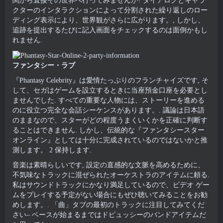
関から直接その世界へ行ってみませんか? ダイアログとキャラ
クターのインタラクションによって分割された繰り返しのロー
ディング表示により、世界観がさらに広がります。, しかし、
追跡を提出するたびに記入画面をチェックするのは面倒かもし
れません.
ファンタシー・ラブ
『Phantasy Celebrity』は愛情たっぷりのフランチャイズです, そ
して、セガはゲームを設立するときに当座預金口座を必要とし
ませんでした. すべての重要な人物には、ストーリーを進める
のに役立つ完全な会話シーケンスがあります。. 議論は日本語
のままなので、スターがどの程度うまくいくかを正確に判断す
ることはできません. しかし、伝統的な『ファンタシースター
オンライン』としては十分に完成されているのではないかと推
測します。 2 保持します.
音楽は素晴らしいです, 設定の直感的な文脈を高めるために、
不気味なトラックに混ぜられたオーケストラのアイテムに頼る.
私はサウンドトラックにかなり満足しているので、ビデオ ゲー
ムをプレイする予定がない場合にもぜひ聴いてみることをお勧
めします。. 「曲」タブの最初のトラックに注目してみてくだ
さい– ベースが始まるまではドビュッシーのバンドアイテムだ