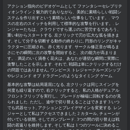
アクション指向のビデオゲームとして ファンタシーセレブリテ
ィオンライン 2 魅力的でありながら、美的に素晴らしい戦闘シ
ステムを作り出すという素晴らしい仕事をしています。. マウ
スの左右のスイッチを利用して標準的な攻撃を行います。. レ
ンジャーたちは、クラウドですら運ぶのに苦労するであろう、
重い剣からスタートする. 左クリックで刃が広大な弧を描きま
す, そして分子を切断する動作の終わりに, 円形のリングがキャ
ラクターに圧縮され、赤く光ります. サークル修正音が鳴るま
さにその瞬間に次の攻撃を開始すると、次の能力が高まりま
す。. 満足のいく渦巻く花火は、あなたが適切な瞬間に実際に
攻撃したことを示します. それで, 戦闘は単にクリックするだけ
の問題ではありません, ワンピース トレジャークルーズシップ
やレジェンド オブ ドラグーンのようなタイミング ゲーム.
基本的な攻撃は結局退屈になる, 左クリックは同じスイングを
何度も繰り返すので, 右クリックすると、私の人格がデュアル
フロントフリップを実行し、ブレードが極端に回転するのが見
られました. ただし、途中で切り替えることはできます 3 いつ
でも武器セット, アクションとプレイデザインを変更する. レン
ジャーとして私はアクセスできました 2 カタール, チェーンが
付いている状態, そしてガンブレード. 3つの間の切り替えは戦
闘の若返りを維持します, そして私は 1 つのツールに決めるこ