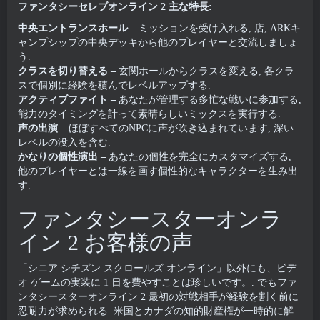
ファンタシーセレブオンライン 2 主な特長:
中央エントランスホール –
ミッションを受け入れる, 店, ARKキ
ャンプシップの中央デッキから他のプレイヤーと交流しましょ
う.
クラスを切り替える –
玄関ホールからクラスを変える, 各クラ
スで個別に経験を積んでレベルアップする.
アクティブファイト –
あなたが管理する多忙な戦いに参加する,
能力のタイミングを計って素晴らしいミックスを実行する.
声の出演 –
ほぼすべてのNPCに声が吹き込まれています, 深い
レベルの没入を含む.
かなりの個性演出 –
あなたの個性を完全にカスタマイズする,
他のプレイヤーとは一線を画す個性的なキャラクターを生み出
す.
ファンタシースターオンラ
イン 2 お客様の声
「シニア シチズン スクロールズ オンライン」以外にも、ビデ
オ ゲームの実装に 1 日を費やすことは珍しいです。. でもファ
ンタシースターオンライン 2 最初の対戦相手が経験を割く前に
忍耐力が求められる. 米国とカナダの知的財産権が一時的に解