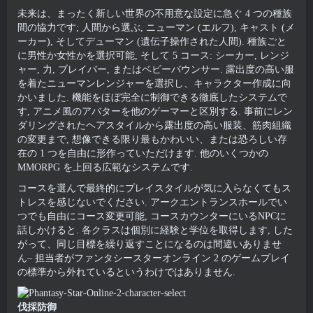
未来は、まったく新しい世界の不用意な設定に急ぐ 4 つの種族
間の協力です; 人間から選ぶ, ニューマン (エルフ), キャスト (メ
ーカー), そしてデューマン (遺伝子操作された人間). 種族ごと
に男性か女性かを選択可能, そして 5 コース: シーカー, レンジ
ャー, 力, ブレイバー, またはベビーバウンサー. 露出度の高い服
を着たニューマンレンジャーを選択し、キャラクター作成に向
かいました. 機能をほぼ完全に制御できる徹底したシステムで
す, アニメ風のアバターを他のゲーマーと区別する. 事前にレン
ダリングされたヘアスタイルから露出度の高い服装、筋肉組織
の変更まで, 想像できる限り最もかわいい、または恐ろしい存
在の 1 つを自由に形作っていただけます. 他のいくつかの
MMORPG を上回る広範なシステムです.
コースを選んで最終的にプレイスタイルが気に入らなくてもス
トレスを感じないでください. アークエントランスホールでい
つでも自由にコース変更可能, コースカウンターにいるNPCに
話しかけると. 各クラスは個別に経験と学位を取得します, した
がって、同じ目標を繰り返すことになるのは間違いありませ
ん– 担当者がファンタシースターオンライン 2 のゲームプレイ
の標準から外れているというわけではありません.
伐採防御