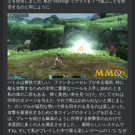
とを拒否しました, 私が Skyforge でクラスを 1 つ選ぶことを拒
否するのと同じように.
バトルは爽快で楽しい、ファンタシーセレブが光る場所, 特に
敵を攻撃するための非常に重要なツールを入手し始めたとき.
私の体の二倍もある、輝く黄色い斧を見つけた, そしてそれは
同等のダメージを与えた. それで私は止められないと感じまし
た. ガンブルが猛烈な勢いで斧を回すのを見るのは楽しかった,
攻撃を最適化するために各スイングのタイミングを計ること
は、プレーを続ける麻薬のように作用する衝撃音のおかげで、
本質的に多くの人を満足させました。. 素晴らしいシステムで
すね, そして私がプレイした中で最も楽しいゲームの 1 つ. なぜ