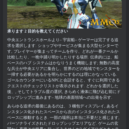
承ります 2 目的を教えてください
中央エントランスホールより– 宇宙船– ゲーマーは完了する追
求を選択します. ショップやサービスが集まる大型センターで
す, プレイヤーが集まってチームを作り、どれが一番クールか
比較したり、一晩中踊り明かしたりする場所. 伝承的には、船
ベースのハブ システムはかなりうまく機能します; 無数の高度
な兵士が中央エリアに集合し、世界のどの地域でモンスターを
一掃する必要があるかを明らかにするのは理にかなっている.
ゴールカウンターにいるNPCと会話すると、すぐに利用できる
クエストのチェックリストが表示されます. どれかを選択した
後、, そしてトラブル度の選択, きらめく液体に飛び込む前にド
ロップシップに進みます– 地球の表面領域への出発を示す.
あらゆる追求の最後にあるのは、 3 梱包ディスプレイ, あるイ
ンスタンス化されたスペースから次のインスタンス化されたス
ペースに移動するとき. 一部の場所は本当に不要だと感じます,
パーソナライズされたドロップシップエリアなど. ゲームの玄