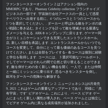
ファンタシースターオンライン 2 はアクション指向の
MMORPG であり、Phantasy Celebrity collection フランチャイズ
ビジネスの一部です. 宇宙旅行会社アークスの一員として惑星
ナベリウスへ出発する前に、4 つのレースと 5 つのコースから
1 つを選択してください。. ダーカーと呼ばれる敵をテンポの速
い戦闘に巻き込む, タイミングを計って敵を壊滅させる最適な
ダメージを与える. ARKキャンプシップに戻ります, ゲーマー同
士がコミュニケーションできる充実したエントランスホール,
店, 新しい目標を承認します. エントランスホールからいつでも
コースを変更して、自分にとって最も価値のあるコースを見つ
けてください, または全部をプレイする– 各コースは個別に経験
と学位を取得します. コースには、 3 選択可能なツールポート,
そしてゲーマーはそれらの間で公然と切り替えることができま
す, 敵を倒すための全く新しい機会を開く. 一人で、または仲間
と一緒にミッションに乗り出す, 恐るべきモンスターを倒し、
銀河をダーカーの危険から解放する.
ファンタシースターオンライン 2: ニュージェネシスは6月発売
9, 2021 これはゲームの重要なアップデートであり、同様に「共
有宇宙」です’ ビデオゲーム. これにより、ベース ビデオ ゲー
ムにまったく新しい属性が導入され、ベース ゲームとは独立し
てビデオ ゲーム内に異なる成長場所が追加されました。.