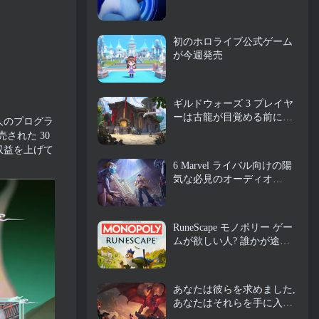
チル
初のホロライブ公式ゲーム
が今週発売
ギルドウォーズ 3 プレイヤ
ーは古龍が目覚める前にテ
国人のプログラ
ィリアの世界を体験できる
された 30
ようになります
い収益を上げて
6 Marvel ライバル向けの陽
気な必見のオーディオ
MOD
RuneScape モノポリー ゲー
ムが欲しい人? 誰かが途中
にいるから
あなたは彼らを求めました,
あなたはそれらを手に入れ
ています. ドラゴンがアル