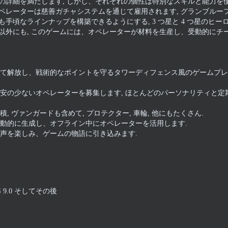
の詳細を満たします, しかし、それぞれの個性は特別なスキルと能力を
ペレーターは慈善ガチャシステムを通じて雇用されます, グランブルー
手頃なラインナップを構築できるようにする, 3 つ星と 4 つ星のヒー
以外にも, このゲームには、オペレーターが材料を生産し、受動的にチ
て解放し、戦術的なポイントを守るタワーディフェンス風のゲームプレ
安の少ないオペレーターを募集します, ほとんどのパーソナリティと定
 ヴァンガードも含めて, プロテクター, 車輪, 他にもたくさん.
動的に生成し、オフライン中にオペレーターを活用します.
声を楽しみ、ゲームの物語に引き込みます.
 9.0 そしてその後