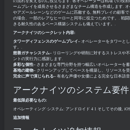
の流れを変えるのに役立ちます. 各オペレーターは戦場での役割
ームプレイを成長させるさまざまなチーム構造を作成します. オ
やアズールレーンなどのゲームに匹敵する, 無料プレイの顧客でも
の場合、一部のレアなヒーローと同等に役立つためです。. 戦闘
きる耐久性のあるベース構築システムも備えています。.
アークナイツのシークレット内容:
タワーディフェンスのゲームプレイ–
オペレーターをタワーとし
す。.
慈善ガチャシステム–
リローリングや研削に対するストレスや不
ントの実行力に感謝します.
多彩な個性–
さまざまな専門分野を持つ幅広いオペレーターを蓄積,
基地の建物–
クリーンアップしてベースを構築し、リソースを受
完全に声で演じられる–
有名な声優や女優による完全な日本語音
アークナイツのシステム要件
最低限必要なもの:
オペレーティング·システム: アンドロイド 4 1 そしてその後, iOS
追加情報