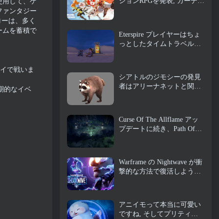
ションRPGを発表, ガーディ
使用して、ゲ
アンメイデン
ファンタジー
ローは、多く
ームを蓄積で
Eterspire プレイヤーはちょ
っとしたタイムトラベルが
できるようになりました…
お楽しみとして
イで戦いま
シアトルのジモシーの発見
者はアリーナネットと関係
期的なイベ
がある, もちろん、彼らは
それをギルドウォーズに追
加しています 2
Curse Of The Allflame アッ
プデートに続き、Path Of
Exile がフィードバックに基
づいていくつかの変更を発
表
Warframe の Nightwave が衝
撃的な方法で復活しようと
している
アニイモって本当に可愛い
ですね, そしてプリティ・