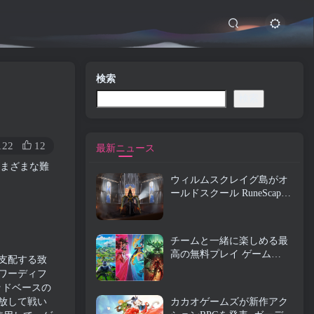
検索
検索
122
12
最新ニュース
さまざまな難
ウィルムスクレイグ島がオ
ールドスクール RuneScape
で探索できるようになりま
した
チームと一緒に楽しめる最
高の無料プレイ ゲーム
を支配する致
(2026)
ワーディフ
ッドベースの
放して戦い
カカオゲームズが新作アク