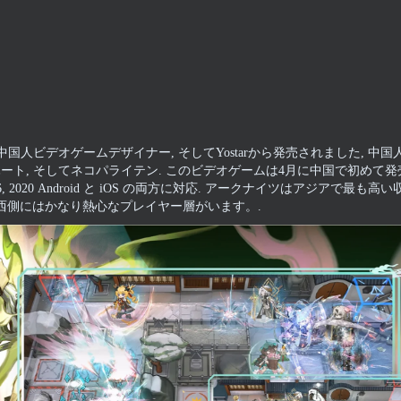
の中国人ビデオゲームデザイナー, そしてYostarから発売されました, 中
ート, そしてネコパライテン. このビデオゲームは4月に中国で初めて発売
 2020 Android と iOS の両方に対応. アークナイツはアジアで最も高
、西側にはかなり熱心なプレイヤー層がいます。.