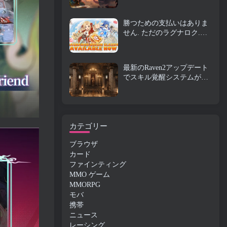
ビオンオンラインにやって
くる
勝つための支払いはありま
せん. ただのラグナロク.
Origin Classic が 7 月に発売
23
最新のRaven2アップデート
でスキル覚醒システムが導
入, プレイヤーにスキルを
向上させるためのより多く
の方法を提供する
カテゴリー
ブラウザ
カード
ファインティング
MMO ゲーム
MMORPG
モバ
携帯
ニュース
レーシング