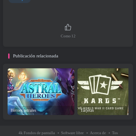
Como
12
Publicación relacionada
Héroes astrales
Tarjetas
4k Fondos de pantalla
Software libre
Acerca de
Tos