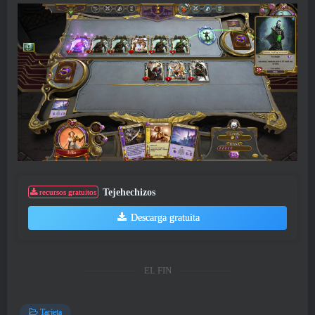
Tejehechizos
recursos gratuitos
Descarga gratuita
EL FIN
Tarjeta