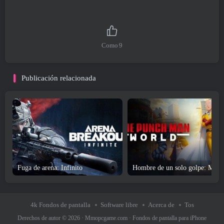
Como
9
Publicación relacionada
Fuga de arena: Infinito
Hombre de un solo golpe: Mun
4k Fondos de pantalla
Software libre
Acerca de
Tos
Derechos de autor © 2026 ·
Mmopcgame.com
·
Fondos de pantalla para iPhone