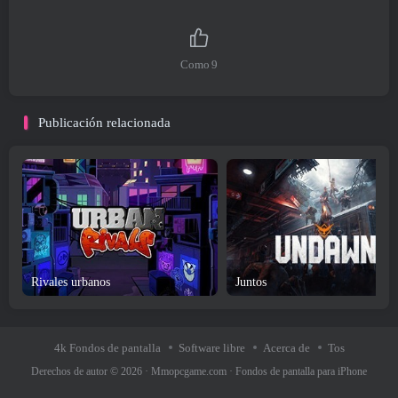
Como
9
Publicación relacionada
Rivales urbanos
Juntos
4k Fondos de pantalla
Software libre
Acerca de
Tos
Derechos de autor © 2026 ·
Mmopcgame.com
·
Fondos de pantalla para iPhone