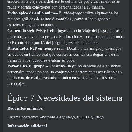
emocionante viaje para deshacerte del mal de por vida., mientras se
reúne y forma conexiones con personalidades a su manera.
Vídeo épico de estilo anime–
El videojuego utiliza algunos de los
mejores gráficos de anime disponibles., como si los jugadores
estuvieran jugando un anime.
Contenido web PvE y PvP–
jugar el modo Viaje del juego, entrar al
laberinto, y envía a tu grupo a Exploraciones, o regístrate en el modo
PvP controlado por IA del juego ingresando al campo.
Dificultades PvP en tiempo real–
Desafía a tus amigos y enemigos
en duelos en tiempo real que coincidan con tus estrategias entre sí.,
Permitir a los jugadores evaluar su poder..
Personaliza tu grupo –
Construye un grupo especial de 4 alusiones
personales, cada uno con un conjunto de herramientas actualizables y
un sistema de confianza/amistad único en su tipo con varios otros
personajes..
Épico 7 Necesidades del sistema
Requisitos mínimos:
Sistema operativo: Androide 4 4 y luego, iOS 9.0 y luego
Información adicional