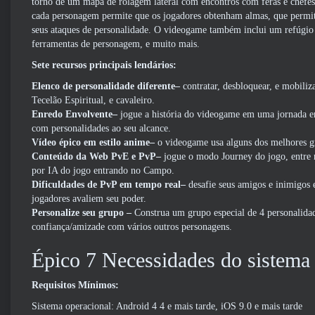
torno de um mapa de rolagem lateral com encontros com feras e chefes 
cada personagem permite que os jogadores obtenham almas, que permite
seus ataques de personalidade. O videogame também inclui um refúgio
ferramentas de personagem, e muito mais.
Sete recursos principais lendários:
Elenco de personalidade diferente–
contratar, desbloquear, e mobili
Tecelão Espiritual, e cavaleiro.
Enredo Envolvente–
jogue a história do videogame em uma jornada em
com personalidades ao seu alcance.
Vídeo épico em estilo anime–
o videogame usa alguns dos melhores g
Conteúdo da Web PvE e PvP–
jogue o modo Journey do jogo, entre 
por IA do jogo entrando no Campo.
Dificuldades de PvP em tempo real–
desafie seus amigos e inimigos 
jogadores avaliem seu poder.
Personalize seu grupo –
Construa um grupo especial de 4 personalidad
confiança/amizade com vários outros personagens.
Épico 7 Necessidades do sistema
Requisitos Mínimos:
Sistema operacional: Android 4 4 e mais tarde, iOS 9.0 e mais tarde