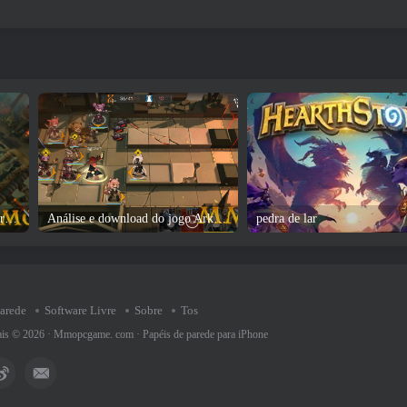
Análise e download do jogo Corepunk
Análise e download do jogo Arknights
pedra de lar
parede
Software Livre
Sobre
Tos
rais © 2026 ·
Mmopcgame. com
·
Papéis de parede para iPhone