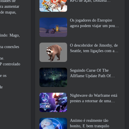
RPG de ação, Donzela
lidades de
Guardiã
ara aumentar
 de mapas,
Os jogadores do Eterspire
agora podem viajar um pouco
no tempo… como um deleite
uindo: Mago,
O descobridor de Jimothy, de
rma conexões
Seattle, tem ligações com a
ArenaNet, Então é claro que
me.
eles estão adicionando isso ao
vP controlado
Guild Wars 2
Seguindo Curse Of The
e os
Allflame Update Path Of
Exile anuncia várias mudanças
com base no feedback
de
Nightwave do Warframe está
prestes a retornar de uma
forma chocante
Aniimo é realmente tão
bonito, E bem tranquilo