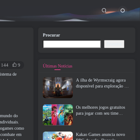
Procurar
Procurar
144
9
Últimas Notícias
sistema de
A ilha de Wyrmscraig agora
disponível para exploração no
RuneScape da velha escola
Os melhores jogos gratuitos
para jogar com seu time
o mundo do
(2026)
ndividuais.
deogames como
e combate em
Kakao Games anuncia novo