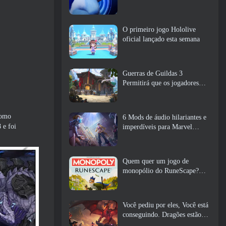
O primeiro jogo Hololive
oficial lançado esta semana
Guerras de Guildas 3
Permitirá que os jogadores
experimentem o mundo de
Tyria antes que os Elder
Dragons acordem
como
6 Mods de áudio hilariantes e
 e foi
imperdíveis para Marvel
Rivals
Quem quer um jogo de
monopólio do RuneScape?
Porque um está a caminho
Você pediu por eles, Você está
conseguindo. Dragões estão
chegando a Albion Online