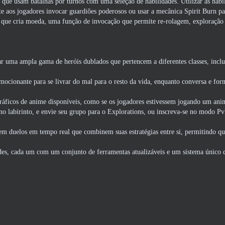
que usam batalhas por turnos com uma seleção de habilidades. Utilizar as habi
 aos jogadores invocar guardiões poderosos ou usar a mecânica Spirit Burn p
 que cria moeda, uma função de invocação que permite re-rolagem, exploração
zar uma ampla gama de heróis dublados que pertencem a diferentes classes, incl
ocionante para se livrar do mal para o resto da vida, enquanto conversa e fo
ráficos de anime disponíveis, como se os jogadores estivessem jogando um ani
no labirinto, e envie seu grupo para o Explorations, ou inscreva-se no modo P
em duelos em tempo real que combinem suas estratégias entre si, permitindo qu
es, cada um com um conjunto de ferramentas atualizáveis ​​e um sistema único 