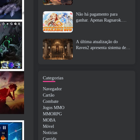
Não há pagamento para
ganhar. Apenas Ragnarok.
Origin Classic é lançado em
julho 23
A última atualização do
Raven2 apresenta sistema de
despertar de habilidades,
Oferecendo aos jogadores mais
maneiras de aprimorar suas
habilidades
Categorias
Navegador
Cartão
Combate
Jogos MMO
MMORPG
MOBA
Móvel
Notícias
Corrida