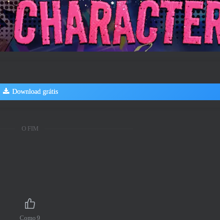
Download grátis
O FIM
Como
9