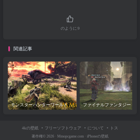
のように
9
関連記事
モンスターハンターワールド ゲームのレビューとダウンロード
ファイナルファンタジー 
4kの壁紙
フリーソフトウェア
について
トス
著作権© 2026 ·
Mmopcgame.com
·
iPhoneの壁紙