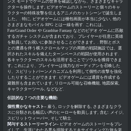
ンス モードでゲームの世界を確認しながら、さまざまなキャラ
クターを操作します, ビデオゲームのストーリーと個々のキャ
ラクターの特殊攻撃を伝えるアニメのカットシーンで誕生しま
した。. 特に, ビデオゲームには梱包画面が本当に少ない, 他の
さまざまなモバイル RPG とは一線を画す. これには、
Fate/Grand Order や Granblue Fantasy などのビデオ ゲームに匹敵
するガチャ システムが含まれており、プレイヤーが任意に英雄
を動員してお祝いに参加させることができます。. 野獣とボス
との遭遇を伴う横スクロールマップの周囲の戦闘施設では、選
択されたスキルを備えたターンベースの戦闘が使用されます.
各キャラクターのスキルを活用することでソウルを獲得できま
す, これにより、プレイヤーは強力なガーディアンを召喚した
り、スピリットバーンメカニズムを利用して個性の攻撃を強化
したりすることができます. ビデオゲームには通貨を作成する
避難所も含まれています, リロール可能な召喚機能, 地図探索,
キャラクターツール, などなど.
伝説的な 7 つの主要な機能:
個性豊かなキャスト–
雇う, ロックを解除する, さまざまなクラ
スに分類される幅広い声のヒーローを動員します, 含む: メイジ,
スピリットウィーバー, そして騎士.
関与するストーリーライン–
ビデオ ゲームのストーリーをプレ
イして、生涯にわたる悪を排除するエキサイティングな旅を楽