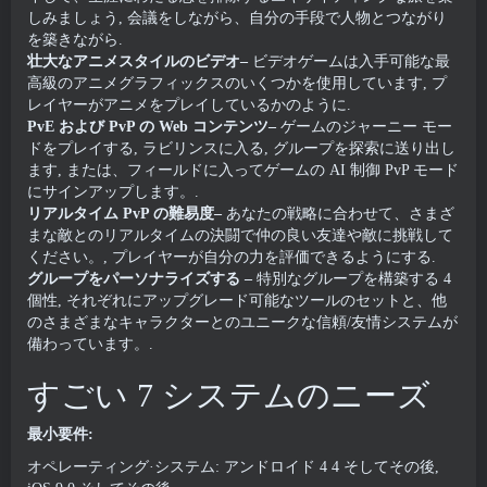
しみましょう, 会議をしながら、自分の手段で人物とつながり
を築きながら.
壮大なアニメスタイルのビデオ–
ビデオゲームは入手可能な最
高級のアニメグラフィックスのいくつかを使用しています, プ
レイヤーがアニメをプレイしているかのように.
PvE および PvP の Web コンテンツ–
ゲームのジャーニー モー
ドをプレイする, ラビリンスに入る, グループを探索に送り出し
ます, または、フィールドに入ってゲームの AI 制御 PvP モード
にサインアップします。.
リアルタイム PvP の難易度–
あなたの戦略に合わせて、さまざ
まな敵とのリアルタイムの決闘で仲の良い友達や敵に挑戦して
ください。, プレイヤーが自分の力を評価できるようにする.
グループをパーソナライズする –
特別なグループを構築する 4
個性, それぞれにアップグレード可能なツールのセットと、他
のさまざまなキャラクターとのユニークな信頼/友情システムが
備わっています。.
すごい 7 システムのニーズ
最小要件:
オペレーティング·システム: アンドロイド 4 4 そしてその後,