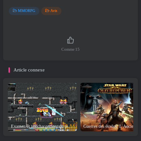
MMORPG
Avis
Comme
15
Article connexe
Examen et téléchargement du jeu MapleStory