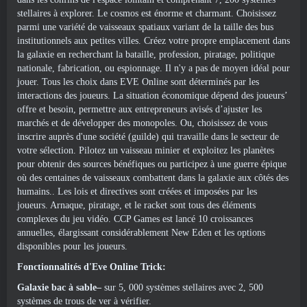
stellaires à explorer. Le cosmos est énorme et charmant. Choisissez
parmi une variété de vaisseaux spatiaux variant de la taille des bus
institutionnels aux petites villes. Créez votre propre emplacement dans
la galaxie en recherchant la bataille, profession, piratage, politique
nationale, fabrication, ou espionnage. Il n'y a pas de moyen idéal pour
jouer. Tous les choix dans EVE Online sont déterminés par les
interactions des joueurs. La situation économique dépend des joueurs’
offre et besoin, permettre aux entrepreneurs avisés d’ajuster les
marchés et de développer des monopoles. Ou, choisissez de vous
inscrire auprès d'une société (guilde) qui travaille dans le secteur de
votre sélection. Pilotez un vaisseau minier et exploitez les planètes
pour obtenir des sources bénéfiques ou participez à une guerre épique
où des centaines de vaisseaux combattent dans la galaxie aux côtés des
humains.. Les lois et directives sont créées et imposées par les
joueurs. Arnaque, piratage, et le racket sont tous des éléments
complexes du jeu vidéo. CCP Games est lancé 10 croissances
annuelles, élargissant considérablement New Eden et les options
disponibles pour les joueurs.
Fonctionnalités d'Eve Online Trick:
Galaxie bac à sable–
sur 5, 000 systèmes stellaires avec 2, 500
systèmes de trous de ver à vérifier.