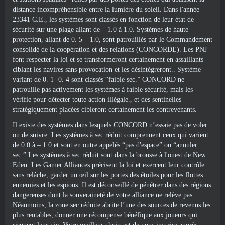
distance incompréhensible entre la lumière du soleil. Dans l'année
23341 C.E., les systèmes sont classés en fonction de leur état de
sécurité sur une plage allant de – 1.0 à 1.0. Systèmes de haute
protection, allant de 0. 5 – 1.0, sont patrouillés par le Commandement
consolidé de la coopération et des relations (CONCORDE). Les PNJ
font respecter la loi et se transformeront certainement en assaillants
ciblant les navires sans provocation et les désintégreront.. Système
variant de 0. 1 -0. 4 sont classés “faible sec.” CONCORD ne
patrouille pas activement les systèmes à faible sécurité, mais les
vérifie pour détecter toute action illégale., et des sentinelles
stratégiquement placées cibleront certainement les contrevenants.
Il existe des systèmes dans lesquels CONCORD n’essaie pas de voler
ou de suivre. Les systèmes à sec réduit comprennent ceux qui varient
de 0.0 à – 1.0 et sont en outre appelés “pas d'espace” ou “annuler
sec.” Les systèmes à sec réduit sont dans la brousse à l'ouest de New
Eden. Les Gamer Alliances précisent la loi et exercent leur contrôle
sans relâche, garder un œil sur les portes des étoiles pour les flottes
ennemies et les espions. Il est déconseillé de pénétrer dans des régions
dangereuses dont la souveraineté de votre alliance ne relève pas.
Néanmoins, la zone sec réduite abrite l’une des sources de revenus les
plus rentables, donner une récompense bénéfique aux joueurs qui