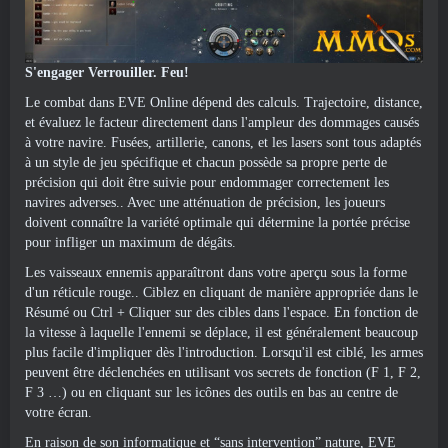
S'engager
Verrouiller. Feu!
Le combat dans EVE Online dépend des calculs. Trajectoire, distance,
et évaluez le facteur directement dans l'ampleur des dommages causés
à votre navire. Fusées, artillerie, canons, et les lasers sont tous adaptés
à un style de jeu spécifique et chacun possède sa propre perte de
précision qui doit être suivie pour endommager correctement les
navires adverses.. Avec une atténuation de précision, les joueurs
doivent connaître la variété optimale qui détermine la portée précise
pour infliger un maximum de dégâts.
Les vaisseaux ennemis apparaîtront dans votre aperçu sous la forme
d'un réticule rouge.. Ciblez en cliquant de manière appropriée dans le
Résumé ou Ctrl + Cliquer sur des cibles dans l'espace. En fonction de
la vitesse à laquelle l'ennemi se déplace, il est généralement beaucoup
plus facile d'impliquer dès l'introduction. Lorsqu'il est ciblé, les armes
peuvent être déclenchées en utilisant vos secrets de fonction (F 1, F 2,
F 3 …) ou en cliquant sur les icônes des outils en bas au centre de
votre écran.
En raison de son informatique et “sans intervention” nature, EVE