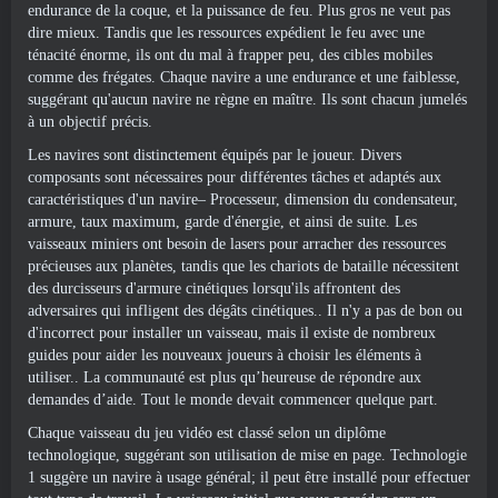
endurance de la coque, et la puissance de feu. Plus gros ne veut pas
dire mieux. Tandis que les ressources expédient le feu avec une
ténacité énorme, ils ont du mal à frapper peu, des cibles mobiles
comme des frégates. Chaque navire a une endurance et une faiblesse,
suggérant qu'aucun navire ne règne en maître. Ils sont chacun jumelés
à un objectif précis.
Les navires sont distinctement équipés par le joueur. Divers
composants sont nécessaires pour différentes tâches et adaptés aux
caractéristiques d'un navire– Processeur, dimension du condensateur,
armure, taux maximum, garde d'énergie, et ainsi de suite. Les
vaisseaux miniers ont besoin de lasers pour arracher des ressources
précieuses aux planètes, tandis que les chariots de bataille nécessitent
des durcisseurs d'armure cinétiques lorsqu'ils affrontent des
adversaires qui infligent des dégâts cinétiques.. Il n'y a pas de bon ou
d'incorrect pour installer un vaisseau, mais il existe de nombreux
guides pour aider les nouveaux joueurs à choisir les éléments à
utiliser.. La communauté est plus qu’heureuse de répondre aux
demandes d’aide. Tout le monde devait commencer quelque part.
Chaque vaisseau du jeu vidéo est classé selon un diplôme
technologique, suggérant son utilisation de mise en page. Technologie
1 suggère un navire à usage général; il peut être installé pour effectuer