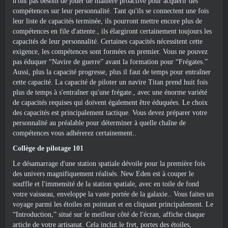
n'ont pas besoin de jouer de manière proactive pour acquérir des
compétences sur leur personnalité. Tant qu'ils se connectent une fois
leur liste de capacités terminée, ils pourront mettre encore plus de
compétences en file d'attente., ils élargiront certainement toujours les
capacités de leur personnalité. Certaines capacités nécessitent cette
exigence, les compétences sont formées en premier. Vous ne pouvez
pas éduquer “Navire de guerre” avant la formation pour “Frégates.”
Aussi, plus la capacité progresse, plus il faut de temps pour entraîner
cette capacité. La capacité de piloter un navire Titan prend huit fois
plus de temps à s'entraîner qu'une frégate., avec une énorme variété
de capacités requises qui doivent également être éduquées. Le choix
des capacités est principalement tactique. Vous devez préparer votre
personnalité au préalable pour déterminer à quelle chaîne de
compétences vous adhérerez certainement..
Collège de pilotage 101
Le désamarrage d'une station spatiale dévoile pour la première fois
des univers magnifiquement réalisés. New Eden est à couper le
souffle et l'immensité de la station spatiale, avec en toile de fond
votre vaisseau, enveloppe la vaste portée de la galaxie.. Vous faites un
voyage parmi les étoiles en pointant et en cliquant principalement. Le
“Introduction,” situé sur le meilleur côté de l'écran, affiche chaque
article de votre artisanat. Cela inclut le fret, portes des étoiles,