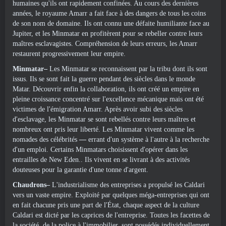
humaines qu'ils ont rapidement confinées. Au cours des dernières
années, le royaume Amarr a fait face à des dangers de tous les coins
de son nom de domaine. Ils ont connu une défaite humiliante face au
Jupiter, et les Minmatar en profitèrent pour se rebeller contre leurs
maîtres esclavagistes. Compréhension de leurs erreurs, les Amarr
restaurent progressivement leur empire.
Minmatar–
Les Minmatar se reconnaissent par la tribu dont ils sont
issus. Ils se sont fait la guerre pendant des siècles dans le monde
Matar. Découvrir enfin la collaboration, ils ont créé un empire en
pleine croissance concentré sur l'excellence mécanique mais ont été
victimes de l'émigration Amarr. Après avoir subi des siècles
d'esclavage, les Minmatar se sont rebellés contre leurs maîtres et
nombreux ont pris leur liberté. Les Minmatar vivent comme les
nomades des célébrités
—
errant d'un système à l'autre à la recherche
d'un emploi. Certains Minmatars choisissent d'opérer dans les
entrailles de New Eden.. Ils vivent en se livrant à des activités
douteuses pour la garantie d'une tonne d'argent.
Chaudrons–
L'industrialisme des entreprises a propulsé les Caldari
vers un vaste empire. Exploité par quelques méga-entreprises qui ont
en fait chacune pris une part de l'État, chaque aspect de la culture
Caldari est dicté par les caprices de l'entreprise. Toutes les facettes de
la société, de la police à l'immobilier, sont possédés individuellement.