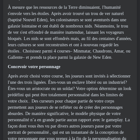
À mesure que les ressources de la Terre diminuaient, l'humanité
s'envole vers les étoiles. Après avoir trouvé un trou de ver naturel
(baptisé Nouvel Eden), les colonisateurs se sont aventurés dans une
galaxie lointaine et ont établi de nombreux nids. Néanmoins, le trou
de ver s'est effondré de manière inattendue, laissant les voyageurs
bloqués. Les nids se sont effondrés mais, au fil des centaines d'années,
leurs cultures se sont reconstruites et ont à nouveau regardé les
étoiles.. Choisissez parmi 4 courses– Minmatar, Chaudrons, Amar, ou
Gallente– et prends ta place parmi la galaxie de New Eden.
Concevoir votre personnage
Après avoir choisi votre course, les joueurs sont invités à sélectionner
l'une des trois lignées. Êtes-vous un esclave libéré ou un industriel?
Êtes-vous un aristocrate ou un soldat? Votre option détermine un look
prédéfini qui peut être totalement personnalisé dans les limites de
votre choix.. Des curseurs pour chaque partie de votre corps
permettent aux joueurs de se refléter ou de créer des personnages
absurdes. De manière significative, le modèle physique de votre
personnalité n’a en grande partie aucun rapport avec le gameplay. La
façon dont vous êtes vu par divers autres joueurs passe par votre
portrait de personnalité., qui est un instantané de la conception de
votre personnage que vous prenez à la fin de la personnalisation du