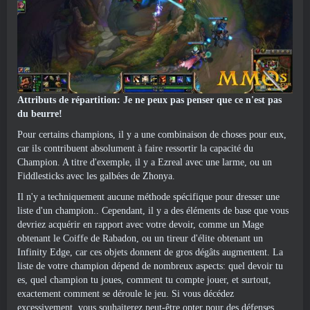
Attributs de répartition: Je ne peux pas penser que ce n'est pas
du beurre!
Pour certains champions, il y a une combinaison de choses pour eux,
car ils contribuent absolument à faire ressortir la capacité du
Champion. A titre d'exemple, il y a Ezreal avec une larme, ou un
Fiddlesticks avec les galbées de Zhonya.
Il n'y a techniquement aucune méthode spécifique pour dresser une
liste d'un champion.. Cependant, il y a des éléments de base que vous
devriez acquérir en rapport avec votre devoir, comme un Mage
obtenant le Coiffe de Rabadon, ou un tireur d'élite obtenant un
Infinity Edge, car ces objets donnent de gros dégâts augmentent. La
liste de votre champion dépend de nombreux aspects: quel devoir tu
es, quel champion tu joues, comment tu compte jouer, et surtout,
exactement comment se déroule le jeu. Si vous décédez
excessivement, vous souhaiterez peut-être opter pour des défenses