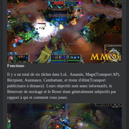
Fonctions
Il y a un total de six tâches dans LoL. Assassin, Mage(Transport AP),
Récipient, Assistance, Combattant, et tireur d'élite(Transport
publicitaire à distance). Leurs objectifs sont assez informatifs, le
Réservoir de stockage et le Boxer étant généralement subjectifs par
rapport à qui et comment vous jouez..