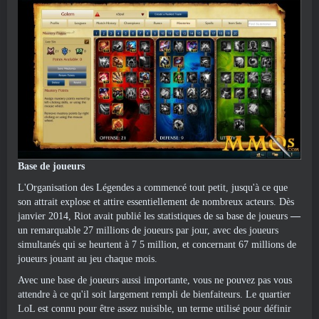
Base de joueurs
L'Organisation des Légendes a commencé tout petit, jusqu'à ce que
son attrait explose et attire essentiellement de nombreux acteurs. Dès
janvier 2014, Riot avait publié les statistiques de sa base de joueurs
—
un remarquable 27 millions de joueurs par jour, avec des joueurs
simultanés qui se heurtent à 7 5 million, et concernant 67 millions de
joueurs jouant au jeu chaque mois.
Avec une base de joueurs aussi importante, vous ne pouvez pas vous
attendre à ce qu'il soit largement rempli de bienfaiteurs. Le quartier
LoL est connu pour être assez nuisible, un terme utilisé pour définir