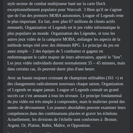
style secteur de combat multijoueur basé sur la carte DotA
exceptionnellement populaire pour Warcraft. 3 Bien qu'il ne s'agisse
que de l'un des premiers MOBA autonomes, League of Legends reste
le plus important. En fait, avec plus 67 millions de clients actifs
mensuels, Organization of Legends est le jeu vidéo informatique le
plus populaire au monde. Organisation des Légendes, et tous les
autres jeux vidéo de la catégorie MOBA, mélanger les aspects de la
méthode temps réel avec des éléments RPG. Le principe du jeu est
assez simple – 2 des équipes de 5 combattez et gagnez en
endommageant le cadre majeur de leurs adversaires, appelé le “lien”.
Les jeux vidéo individuels durent normalement 35 – 45 minutes, mais
dans certains cas, ils peuvent durer plus d'une heure.
Avec un bassin toujours croissant de champions utilisables (161 +) et
des changements radicalement nouveaux chaque saison, Organization
of Legends ne stagne jamais. League of Legends connaît un grand
succès car c'est amusant à tous les niveaux. Le principe fondamental
du jeu vidéo est très simple à comprendre, mais le maîtriser prend des
années de dévouement. Les joueurs abordables peuvent examiner leurs
compétences dans des combinaisons placées et gravir les échelons.
Actuellement, les divisions de l'échelle sont conformes à: Bronze,
Argent, Or, Platine, Rubis, Maître, et Opposition.