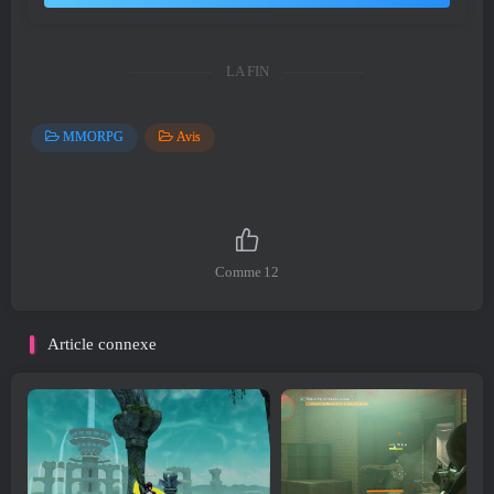
LA FIN
MMORPG
Avis
Comme
12
Article connexe