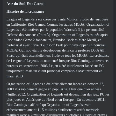
Asie du Sud-Est:
Garena
Histoire de la croissance
League of Legends a été créée par Santa Monica, Studio de jeux basé
en Californie, Riot Games. Comme les autres MOBA, Organization of
Legends a été motivée par le populaire Warcraft 3 jeu personnalisé
Défense des Anciens (PointA). Organization of Legends est née après
Riot Video Game 2 fondateurs, Brandon Beck et Marc Merill, en
partenariat avec Steve “Guinsoo” Feak pour développer un nouveau
MOBA. Guinsoo était le développeur de la carte préférée DotA All
Stars, qui était essentiellement l'idée de tous les MOBA. La croissance
de League of Legends a commencé lorsque Riot Gamings a ouvert ses
bureaux en septembre. 2006 Le jeu a été initialement lancé sur PC
uniquement, mais un client principal compatible Mac introduit en
mars, 2013
Organization of Legends a été officiellement lancée en octobre 27,
2009 et a rapidement gagné en popularité. Dans quelques années
(Juillet 2012, Organization of Legends est devenu l'un des jeux PC les
plus joués en Amérique du Nord et en Europe.. En novembre 2011,
Riot Gamings a affirmé qu'Organisation of Legends avait
effectivement atteint 11 5 millions d'utilisateurs actifs mensuels
réguliers avec 4 2 millions d'utilisateurs quotidiens. Quelques brèves