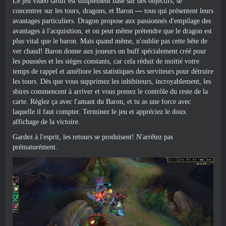
Le jeu vidéo tardif est simplement basé sur des objectifs, se
concentrer sur les tours, dragons, et Baron
—
tous qui présentent leurs
avantages particuliers. Dragon propose aux passionnés d'empilage des
avantages à l'acquisition, et on peut même prétendre que le dragon est
plus vital que le baron. Mais quand même, n'oublie pas cette bête de
ver chaud! Baron donne aux joueurs un buff spécialement créé pour
les poussées et les sièges constants, car cela réduit de moitié votre
temps de rappel et améliore les statistiques des serviteurs pour détruire
les tours. Dès que vous supprimez les inhibiteurs, incroyablement, les
sbires commencent à arriver et vous prenez le contrôle du reste de la
carte. Réglez ça avec l'amant du Baron, et tu as une force avec
laquelle il faut compter. Terminez le jeu et appréciez le doux
affichage de la victoire.
Gardez à l'esprit, les retours se produisent! N'arrêtez pas
prématurément.