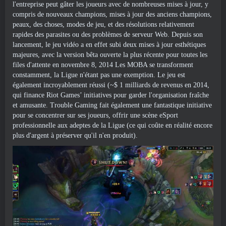
l'entreprise peut gâter les joueurs avec de nombreuses mises à jour, y
compris de nouveaux champions, mises à jour des anciens champions,
peaux, des choses, modes de jeu, et des résolutions relativement
rapides des parasites ou des problèmes de serveur Web. Depuis son
lancement, le jeu vidéo a en effet subi deux mises à jour esthétiques
majeures, avec la version bêta ouverte la plus récente pour toutes les
files d'attente en novembre 8, 2014 Les MOBA se transforment
constamment, la Ligue n'étant pas une exemption. Le jeu est
également incroyablement réussi (~$ 1 milliards de revenus en 2014,
qui finance Riot Games’ initiatives pour garder l'organisation fraîche
et amusante. Trouble Gaming fait également une fantastique initiative
pour se concentrer sur ses joueurs, offrir une scène eSport
professionnelle aux adeptes de la Ligue (ce qui coûte en réalité encore
plus d'argent à préserver qu'il n'en produit).