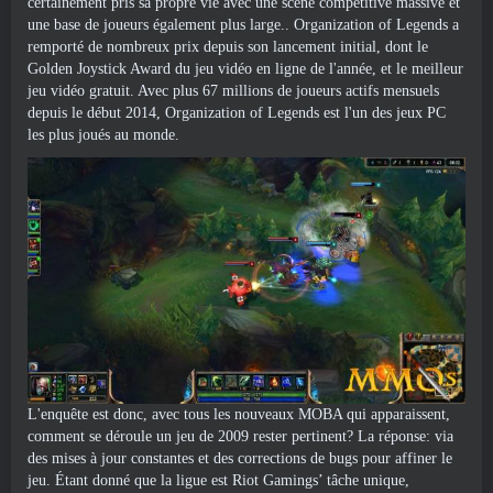
certainement pris sa propre vie avec une scène compétitive massive et
une base de joueurs également plus large.. Organization of Legends a
remporté de nombreux prix depuis son lancement initial, dont le
Golden Joystick Award du jeu vidéo en ligne de l'année, et le meilleur
jeu vidéo gratuit. Avec plus 67 millions de joueurs actifs mensuels
depuis le début 2014, Organization of Legends est l'un des jeux PC
les plus joués au monde.
L'enquête est donc, avec tous les nouveaux MOBA qui apparaissent,
comment se déroule un jeu de 2009 rester pertinent? La réponse: via
des mises à jour constantes et des corrections de bugs pour affiner le
jeu. Étant donné que la ligue est Riot Gamings’ tâche unique,