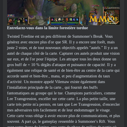
Entrelacez-vous dans la limite forestière tordue
Twisted Treeline est un peu différent de Summoner's Break. Vous
générez avec encore plus d'or que SR. Il y a encore une forêt, mais
juste 2 voies, et de tout nouveaux objectifs appelés “autels.” Il y a un
autel de chaque côté de la carte. Capturer ces autels produit une vision
sur eux, et de l'or pour l'équipe. Les attraper tous les deux donne un
gros buff de + 10 % dégâts d'attaque et puissance de capacité. Il y a
également une relique de santé et de bien-être au centre de la carte qui
accorde santé et bien-être., mana, et peu d'augmentation du taux
d'activité. Un monstre appelé Vilemaw existe également dans
l'installation principale de la carte., qui fournit des buffs
fantomatiques au groupe qui le tue. Champions particuliers, comme
Lee Transgression, exceller sur cette carte. La plus petite taille, une
carte très petite m'a permis, en tant que Lee Transgression, d'encercler
mes adversaires très facilement et de leur endommager le visage.
Cette carte vous oblige à avoir encore plus de communications, et plus
souvent. A part ça, le gameplay ressemble à Summoner's Rift. Vous