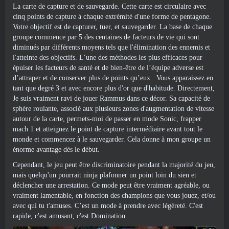
La carte de capture et de sauvegarde. Cette carte est circulaire avec
cinq points de capture à chaque extrémité d'une forme de pentagone.
Votre objectif est de capturer, tuer, et sauvegarder. La base de chaque
groupe commence par 5 des centaines de facteurs de vie qui sont
diminués par différents moyens tels que l'élimination des ennemis et
l'atteinte des objectifs. L’une des méthodes les plus efficaces pour
épuiser les facteurs de santé et de bien-être de l’équipe adverse est
d’attraper et de conserver plus de points qu’eux.. Vous apparaissez en
tant que degré 3 et avec encore plus d'or que d'habitude. Directement,
Je suis vraiment ravi de jouer Rammus dans ce décor. Sa capacité de
sphère roulante, associé aux plusieurs zones d'augmentation de vitesse
autour de la carte, permets-moi de passer en mode Sonic, frapper
mach 1 et atteignez le point de capture intermédiaire avant tout le
monde et commencez à le sauvegarder. Cela donne à mon groupe un
énorme avantage dès le début.
Cependant, le jeu peut être discriminatoire pendant la majorité du jeu,
mais quelqu'un pourrait ninja plafonner un point loin du sien et
déclencher une arrestation. Ce mode peut être vraiment agréable, ou
vraiment lamentable, en fonction des champions que vous jouez, et/ou
avec qui tu t'amuses. C’est un mode à prendre avec légèreté. C'est
rapide, c'est amusant, c'est Domination.