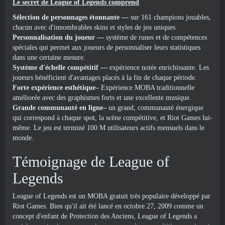
Le secret de League of Legends comprend
Sélection de personnages étonnante
—
sur 161 champions jouables,
chacun avec d'innombrables skins et styles de jeu uniques.
Personnalisation du joueur
—
système de runes et de compétences
spéciales qui permet aux joueurs de personnaliser leurs statistiques
dans une certaine mesure.
Système d'échelle compétitif
—
expérience notée enrichissante. Les
joueurs bénéficient d'avantages placés à la fin de chaque période.
Forte expérience esthétique–
Expérience MOBA traditionnelle
améliorée avec des graphismes forts et une excellente musique.
Grande communauté en ligne–
un grand, communauté énergique
qui correspond à chaque spot, la scène compétitive, et Riot Games lui-
même. Le jeu est terminé 100 M utilisateurs actifs mensuels dans le
monde.
Témoignage de League of
Legends
League of Legends est un MOBA gratuit très populaire développé par
Riot Games. Bien qu'il ait été lancé en octobre 27, 2009 comme un
concept d'enfant de Protection des Anciens, League of Legends a