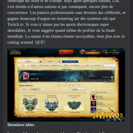
Amérique du Nord et en Europe, mais après quelques saisons, LoL
s'est étendu à d'autres nations et par conséquent, encore plus de
concurrence. Les joueurs professionnels sont devenus des célébrités, et
gagnez beaucoup d'argent en streaming sur des systèmes tels que
Twitch.tv. Si vous n’aimez pas les sports électroniques super
abordables, Je vous suggère quand même de profiter de la finale
mondiale. La saison 4 les finales étaient incroyables, bien plus avec le
casting oriental. QUE!
Dernières idées