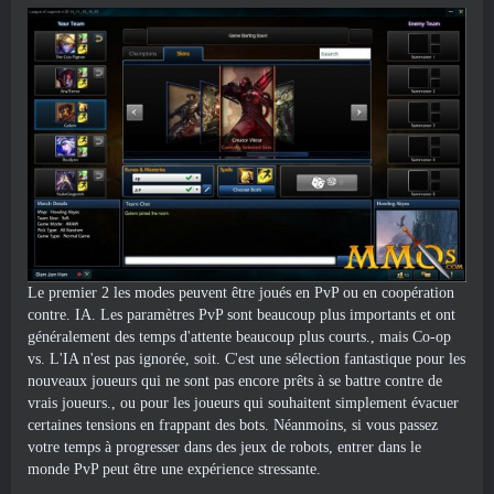
Le premier 2 les modes peuvent être joués en PvP ou en coopération
contre. IA. Les paramètres PvP sont beaucoup plus importants et ont
généralement des temps d'attente beaucoup plus courts., mais Co-op
vs. L'IA n'est pas ignorée, soit. C'est une sélection fantastique pour les
nouveaux joueurs qui ne sont pas encore prêts à se battre contre de
vrais joueurs., ou pour les joueurs qui souhaitent simplement évacuer
certaines tensions en frappant des bots. Néanmoins, si vous passez
votre temps à progresser dans des jeux de robots, entrer dans le
monde PvP peut être une expérience stressante.