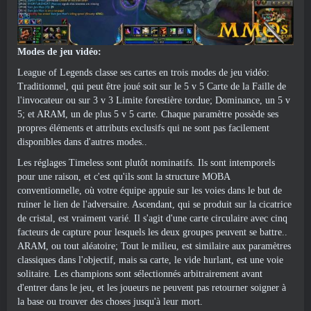
Modes de jeu vidéo:
League of Legends classe ses cartes en trois modes de jeu vidéo:
Traditionnel, qui peut être joué soit sur le 5 v 5 Carte de la Faille de
l'invocateur ou sur 3 v 3 Limite forestière tordue; Dominance, un 5 v
5; et ARAM, un de plus 5 v 5 carte. Chaque paramètre possède ses
propres éléments et attributs exclusifs qui ne sont pas facilement
disponibles dans d'autres modes..
Les réglages Timeless sont plutôt nominatifs. Ils sont intemporels
pour une raison, et c'est qu'ils sont la structure MOBA
conventionnelle, où votre équipe appuie sur les voies dans le but de
ruiner le lien de l'adversaire. Ascendant, qui se produit sur la cicatrice
de cristal, est vraiment varié. Il s'agit d'une carte circulaire avec cinq
facteurs de capture pour lesquels les deux groupes peuvent se battre..
ARAM, ou tout aléatoire; Tout le milieu, est similaire aux paramètres
classiques dans l'objectif, mais sa carte, le vide hurlant, est une voie
solitaire. Les champions sont sélectionnés arbitrairement avant
d'entrer dans le jeu, et les joueurs ne peuvent pas retourner soigner à
la base ou trouver des choses jusqu'à leur mort.