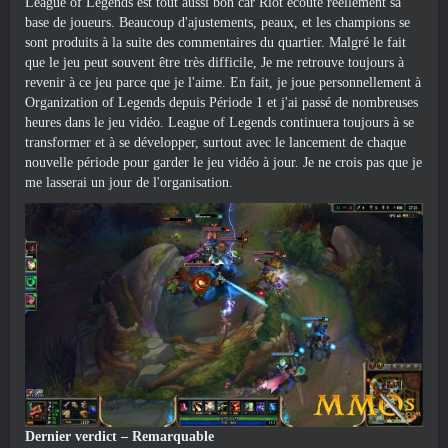
League of Legends est tout aussi bon car Riot écoute réellement sa
base de joueurs. Beaucoup d'ajustements, peaux, et les champions se
sont produits à la suite des commentaires du quartier. Malgré le fait
que le jeu peut souvent être très difficile, Je me retrouve toujours à
revenir à ce jeu parce que je l'aime. En fait, je joue personnellement à
Organization of Legends depuis Période 1 et j'ai passé de nombreuses
heures dans le jeu vidéo. League of Legends continuera toujours à se
transformer et à se développer, surtout avec le lancement de chaque
nouvelle période pour garder le jeu vidéo à jour. Je ne crois pas que je
me lasserai un jour de l'organisation.
Dernier verdict – Remarquable