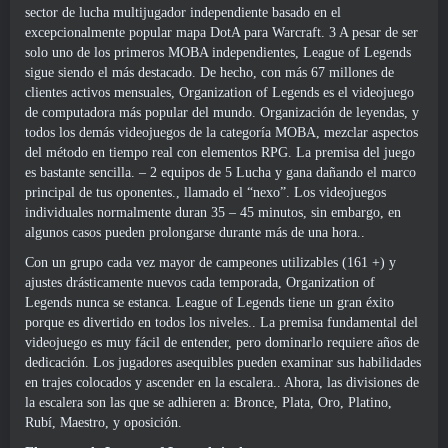
sector de lucha multijugador independiente basado en el
excepcionalmente popular mapa DotA para Warcraft. 3 A pesar de ser
solo uno de los primeros MOBA independientes, League of Legends
sigue siendo el más destacado. De hecho, con más 67 millones de
clientes activos mensuales, Organization of Legends es el videojuego
de computadora más popular del mundo. Organización de leyendas, y
todos los demás videojuegos de la categoría MOBA, mezclar aspectos
del método en tiempo real con elementos RPG. La premisa del juego
es bastante sencilla. – 2 equipos de 5 Lucha y gana dañando el marco
principal de tus oponentes., llamado el “nexo”. Los videojuegos
individuales normalmente duran 35 – 45 minutos, sin embargo, en
algunos casos pueden prolongarse durante más de una hora..
Con un grupo cada vez mayor de campeones utilizables (161 +) y
ajustes drásticamente nuevos cada temporada, Organization of
Legends nunca se estanca. League of Legends tiene un gran éxito
porque es divertido en todos los niveles.. La premisa fundamental del
videojuego es muy fácil de entender, pero dominarlo requiere años de
dedicación. Los jugadores asequibles pueden examinar sus habilidades
en trajes colocados y ascender en la escalera.. Ahora, las divisiones de
la escalera son las que se adhieren a: Bronce, Plata, Oro, Platino,
Rubí, Maestro, y oposición.