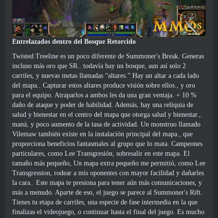
Entrelazados dentro del Bosque Retorcido
Twisted Treeline es un poco diferente de Summoner's Break. Generas
incluso más oro que SR.. todavía hay un bosque, aun así solo 2
carriles, y nuevas metas llamadas “altares.” Hay un altar a cada lado
del mapa.. Capturar estos altares produce visión sobre ellos., y oro
para el equipo. Atraparlos a ambos les da una gran ventaja. + 10 %
daño de ataque y poder de habilidad. Además, hay una reliquia de
salud y bienestar en el centro del mapa que otorga salud y bienestar.,
maná, y poco aumento de la tasa de actividad. Un monstruo llamado
Vilemaw también existe en la instalación principal del mapa., que
proporciona beneficios fantasmales al grupo que lo mata. Campeones
particulares, como Lee Transgresión, sobresalir en este mapa. El
tamaño más pequeño, Un mapa extra pequeño me permitió, como Lee
Transgression, rodear a mis oponentes con mayor facilidad y dañarles
la cara.. Este mapa te presiona para tener aún más comunicaciones, y
más a menudo. Aparte de eso, el juego se parece al Summoner's Rift.
Tienes tu etapa de carriles, una especie de fase intermedia en la que
finalizas el videojuego, o continuar hasta el final del juego. Es mucho