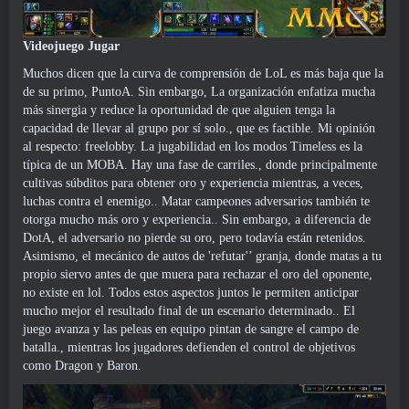
Videojuego Jugar
Muchos dicen que la curva de comprensión de LoL es más baja que la
de su primo, PuntoA. Sin embargo, La organización enfatiza mucha
más sinergia y reduce la oportunidad de que alguien tenga la
capacidad de llevar al grupo por sí solo., que es factible. Mi opinión
al respecto: freelobby. La jugabilidad en los modos Timeless es la
típica de un MOBA. Hay una fase de carriles., donde principalmente
cultivas súbditos para obtener oro y experiencia mientras, a veces,
luchas contra el enemigo.. Matar campeones adversarios también te
otorga mucho más oro y experiencia.. Sin embargo, a diferencia de
DotA, el adversario no pierde su oro, pero todavía están retenidos.
Asimismo, el mecánico de autos de 'refutar'’ granja, donde matas a tu
propio siervo antes de que muera para rechazar el oro del oponente,
no existe en lol. Todos estos aspectos juntos le permiten anticipar
mucho mejor el resultado final de un escenario determinado.. El
juego avanza y las peleas en equipo pintan de sangre el campo de
batalla., mientras los jugadores defienden el control de objetivos
como Dragon y Baron.