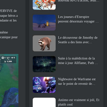
nouveau RPG d'action, Jeune
gardienne
 SUPERVIVE de
haque héros a
Les joueurs d'Eterspire
ndante et les
peuvent désormais voyager un
peu dans le temps… en guise
de régal
u même
mécanique pour
Le découvreur de Jimothy de
Seattle a des liens avec
ArenaNet, Alors bien sûr, ils
l’ajoutent à Guild Wars 2
Suite à la malédiction de la
mise à jour Allflame, Path Of
Exile annonce plusieurs
changements basés sur les
commentaires
Nightwave de Warframe est
sur le point de revenir de
manière choquante
Aniimo est vraiment si joli, Et
plutôt cool