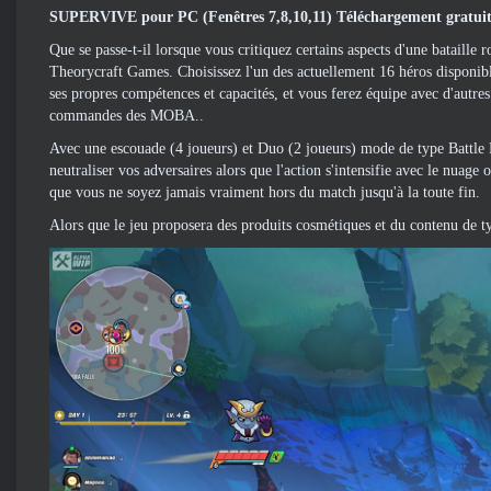
SUPERVIVE pour PC (Fenêtres 7,8,10,11) Téléchargement gratuit
Que se passe-t-il lorsque vous critiquez certains aspects d'une batail
Theorycraft Games. Choisissez l'un des actuellement 16 héros dispo
ses propres compétences et capacités, et vous ferez équipe avec d'autre
commandes des MOBA..
Avec une escouade (4 joueurs) et Duo (2 joueurs) mode de type Battl
neutraliser vos adversaires alors que l'action s'intensifie avec le nua
que vous ne soyez jamais vraiment hors du match jusqu'à la toute fin.
Alors que le jeu proposera des produits cosmétiques et du contenu de t