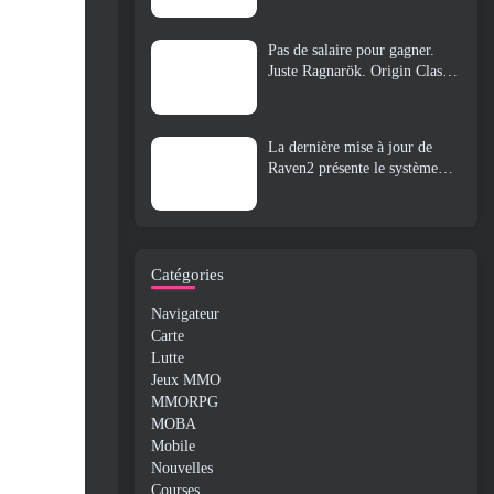
Pas de salaire pour gagner.
Juste Ragnarök. Origin Classic
est lancé en juillet 23
La dernière mise à jour de
Raven2 présente le système
d'éveil des compétences,
Donner aux joueurs plus de
moyens d'améliorer leurs
compétences
Catégories
Navigateur
Carte
Lutte
Jeux MMO
MMORPG
MOBA
Mobile
Nouvelles
Courses