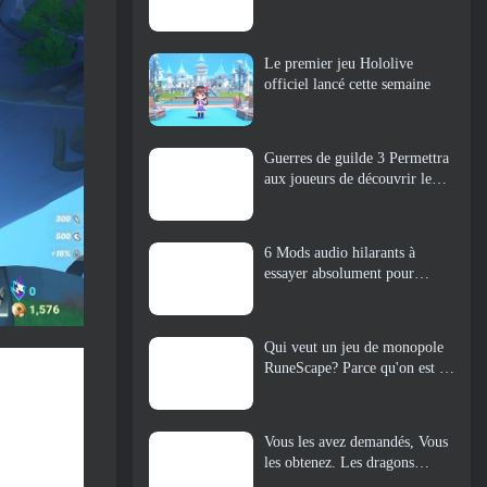
Le premier jeu Hololive
officiel lancé cette semaine
Guerres de guilde 3 Permettra
aux joueurs de découvrir le
monde de la Tyrie avant le
réveil des dragons anciens
6 Mods audio hilarants à
essayer absolument pour
Marvel Rivals
Qui veut un jeu de monopole
RuneScape? Parce qu'on est en
route
Vous les avez demandés, Vous
les obtenez. Les dragons
arrivent sur Albion Online