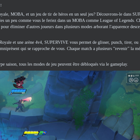
:
le royale, MOBA, et un jeu de tir de héros en un seul jeu? Découvrons-le dans
nibles un peu comme vous le feriez dans un MOBA comme League of Legends. C
s pour éliminer d'autres joueurs dans plusieurs modes arborant l'apparence desce
e Royale et une arène 4v4, SUPERVIVE vous permet de glisser, punch, tirer, o
ge omniprésent qui se rapproche de vous. Chaque match a plusieurs “revenir” la 
ype saison, tous les modes de jeu peuvent être débloqués via le gameplay.