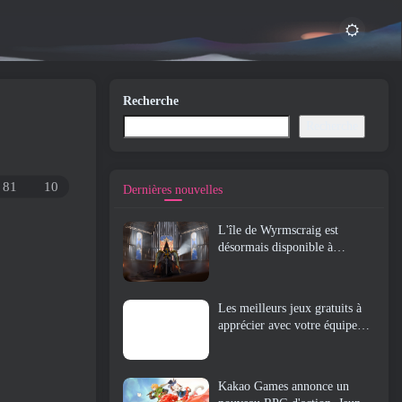
Recherche
Recherche
81
10
Dernières nouvelles
L'île de Wyrmscraig est
désormais disponible à
l'exploration dans Old School
RuneScape
Les meilleurs jeux gratuits à
apprécier avec votre équipe
(2026)
Kakao Games annonce un