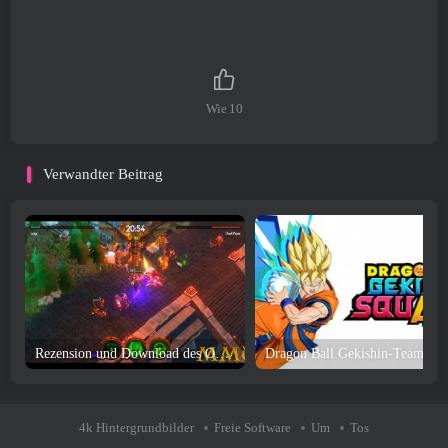
Wie
10
Verwandter Beitrag
Rezension und Download des One Tower-Spiels
Dragon Ball Gekishin-Team
4k Hintergrundbilder
Freie Software
Um
Tos