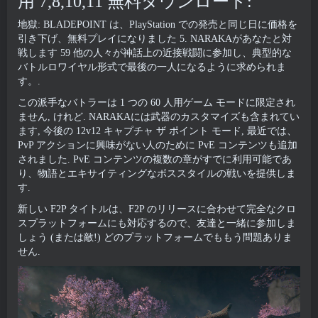
用 7,8,10,11 無料ダウンロード:
地獄: BLADEPOINT は、PlayStation での発売と同じ日に価格を
引き下げ、無料プレイになりました 5. NARAKAがあなたと対
戦します 59 他の人々が神話上の近接戦闘に参加し、典型的な
バトルロワイヤル形式で最後の一人になるように求められま
す。.
この派手なバトラーは 1 つの 60 人用ゲーム モードに限定され
ません, けれど. NARAKAには武器のカスタマイズも含まれてい
ます, 今後の 12v12 キャプチャ ザ ポイント モード, 最近では、
PvP アクションに興味がない人のために PvE コンテンツも追加
されました. PvE コンテンツの複数の章がすでに利用可能であ
り、物語とエキサイティングなボススタイルの戦いを提供しま
す.
新しい F2P タイトルは、F2P のリリースに合わせて完全なクロ
スプラットフォームにも対応するので、友達と一緒に参加しま
しょう (または敵!) どのプラットフォームでももう問題ありま
せん.