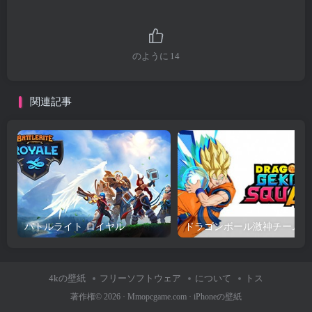
のように
14
関連記事
バトルライト ロイヤル
ドラゴンボール激神チーム
4kの壁紙
フリーソフトウェア
について
トス
著作権© 2026 ·
Mmopcgame.com
·
iPhoneの壁紙