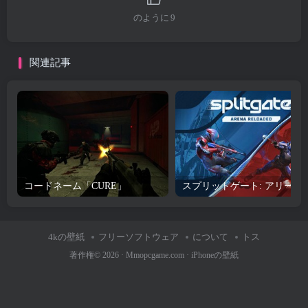
のように
9
関連記事
コードネーム「CURE」
スプリットゲート: 
4kの壁紙
フリーソフトウェア
について
トス
著作権© 2026 ·
Mmopcgame.com
·
iPhoneの壁紙