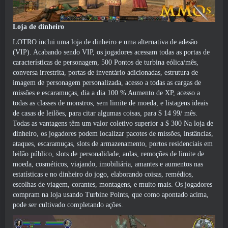
Loja de dinheiro
LOTRO inclui uma loja de dinheiro e uma alternativa de adesão
(VIP). Acabando sendo VIP, os jogadores acessam todas as portas de
características de personagem, 500 Pontos de turbina eólica/mês,
conversa irrestrita, portas de inventário adicionadas, estrutura de
imagem de personagem personalizada, acesso a todas as cargas de
missões e escaramuças, dia a dia 100 % Aumento de XP, acesso a
todas as classes de monstros, sem limite de moeda, e listagens ideais
de casas de leilões, para citar algumas coisas, para $ 14 99/ mês.
Todas as vantagens têm um valor coletivo superior a $ 300 Na loja de
dinheiro, os jogadores podem localizar pacotes de missões, instâncias,
ataques, escaramuças, slots de armazenamento, portos residenciais em
leilão público, slots de personalidade, aulas, remoções de limite de
moeda, cosméticos, viajando, imobiliária, amantes e aumentos nas
estatísticas e no dinheiro do jogo, elaborando coisas, remédios,
escolhas de viagem, corantes, montagens, e muito mais. Os jogadores
compram na loja usando Turbine Points, que como apontado acima,
pode ser cultivado completando ações.