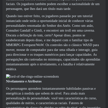
faciais. Os jogadores também podem escolher a nacionalidade de um
personagem, que lhes dará um título mais tarde.
Quando isso estiver feito, os jogadores passarão por um tutorial
instanciado onde terão a oportunidade inicial de conhecer várias
personalidades renomadas do Senhor dos Anéis. Como um anão,
Consultei Gandalf e Gimli, e encontrei um troll em uma caverna.
Discuta a definição do tom, certo? Apesar disso, pontos se
estabeleceram depois disso, e me deparei com o familiar tipo de
MMORPG Everquest/WoW. Os controles são o clássico WASD para
mover, mouse de computador para dar uma olhada e interagir, guia
para direcionar e os truques numéricos para lançar capacidades. As
perseguições são rastreadas no minimapa, capacidades são aprendidas
instantaneamente após o nivelamento, e a batalha é relativamente
estática.
Nivelamento e Atributos
Os personagens aprendem instantaneamente habilidades passivas e
energéticas à medida que sobem de nível. Para ainda mais
personalização da personalidade, você tem características do curso,
qualidades de mérito, e características raciais. Fatores de
características de classe são obtidos ao subir de nível, e são investidos