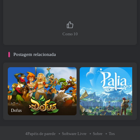
Como
10
Postagem relacionada
Dofus
Pália
4Papéis de parede
Software Livre
Sobre
Tos