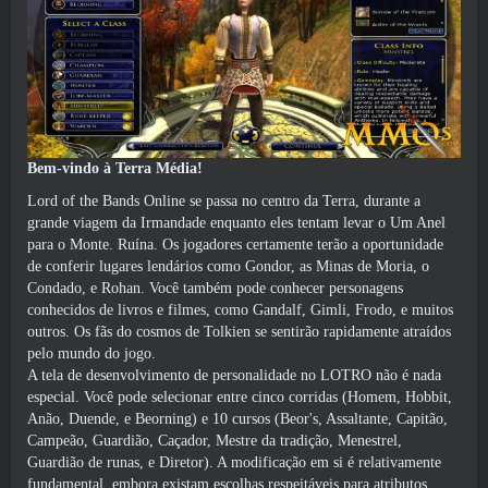
Bem-vindo à Terra Média!
Lord of the Bands Online se passa no centro da Terra, durante a
grande viagem da Irmandade enquanto eles tentam levar o Um Anel
para o Monte. Ruína. Os jogadores certamente terão a oportunidade
de conferir lugares lendários como Gondor, as Minas de Moria, o
Condado, e Rohan. Você também pode conhecer personagens
conhecidos de livros e filmes, como Gandalf, Gimli, Frodo, e muitos
outros. Os fãs do cosmos de Tolkien se sentirão rapidamente atraídos
pelo mundo do jogo.
A tela de desenvolvimento de personalidade no LOTRO não é nada
especial. Você pode selecionar entre cinco corridas (Homem, Hobbit,
Anão, Duende, e Beorning) e 10 cursos (Beor's, Assaltante, Capitão,
Campeão, Guardião, Caçador, Mestre da tradição, Menestrel,
Guardião de runas, e Diretor). A modificação em si é relativamente
fundamental, embora existam escolhas respeitáveis ​​para atributos