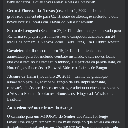
itens lendários, e duas novas áreas: Moria e Lothlórien.
Cerco à Floresta das Trevas
(dezembro 1, 2009 – Limite de
graduação aumentado para 65, atributo de altercação incluído, e dois
novos locais: Floresta das Trevas do Sul e Enedwaith.
Surto de Isengard
(Setembro 27, 2011 – Limite de grau elevado para
75, turma se prepara para menestréis e campeões, adicionou um 24 -
ataque de homem, e 3 novos locais: Terra Duna, Em Curunir, Anduin.
Cavaleiros de Rohan
(outubro 15, 2012 – Limite de nível
aumentado para 85, incluído combate instalado, e seis novos locais
que consistem no Eastemnet: o mundo, a superfície da parede leste, os
Norcofts, os Sutcrofts, o Entwash Vale, e os beirais de Fangorn.
Abismo de Helm
(novembro 20, 2013 – Limite de graduação
aumentado para 95, adicionou função de luta impressionante,
renovação da árvore de características, e adicionou cinco novas zonas
a Western Rohan: Broadacres, Stonedeans, Kingstead, Westfold, e
Eastfold.
Antecedentes/Antecedentes do Avanço:
O caminho para um MMORPG do Senhor dos Anéis foi longo –
talvez uma viagem também muito mais longa do que aquela em que a
Sociedade do Anel embarcou. Um MMORPG baseado no certificado