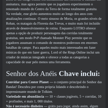
assinatura, mas agora permite que os jogadores experimentem o
renomado mundo do Centro da Terra de forma totalmente gratuita.
Na verdade, esse globo aumentou muito ao longo dos anos com
atualizações contínuas. O meio sinuoso de Moria, os grandes níveis de
Rohan, os matagais da Floresta das Trevas, e muito mais foi incluído
através de desenvolvimentos de rotina. Enquanto LOTRO oferece
apenas a opção de produzir personagens das corridas totalmente
gratuitas, um modo PvP chamado Monster Play permite que os
jogadores assumam o comando de monstros poderosos em enormes
batalhas de campo. Para aqueles muito mais interessados ​​em fazer
músicas do que em fazer guerra, Lord of the Rings Online inclui um
criador de músicas integrado e oferece a todas as categorias a
capacidade de usar pelo menos uma ferramenta.
Senhor dos Anéis
Chave inclui:
Convidar para Center Planet
—
o conjunto principal do Senhor das
Bandas! Descubra por conta própria lidando e descobrindo o
impressionante mundo de Tolkien.
Variedade em abundância
—
10 + classes jogáveis, 5 + corridas, 10
+ profissões, e mais 1, 000 títulos.
Não é necessário dinheiro
—
grátis para jogar, ainda assim, algum