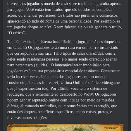
ofereça aos jogadores moeda de cash store totalmente gratuita apenas
para jogar. Você então tem títulos, que são obtidos ao completar
ações, ou entender profissões. Os títulos são puramente cosméticos,
aparecendo ao lado do nome de uma personalidade. Por exemplo, se
um jogador chegar ao nível 5 sem falecer, ele ou ela ganhará o título,
“O cético”.
Também existe um sistema imobiliário no jogo, que é desbloqueado
em Grau 15 Os jogadores terão uma casa em um bairro instanciado
que corresponda à sua raça. Há 3 tipos de casas oferecidas, com 2
deles sendo residências pessoais, e o maior sendo oferecido apenas
para parentesco (guildas). O lamentável setor imobiliário para
jogadores está em sua própria área especial de instância. Certamente
seria incrível ver o alojamento dos jogadores em um mundo
consistente, ainda assim, eu sei, Ultima Online é o único videogame
que já experimentou isso. Por último, você tem o sistema de
reputação, que é semelhante ao descoberto no WoW. Os jogadores
podem ganhar reputação online com intriga por meio de missões
diárias, eliminando multidões, ou circunstâncias em execução, que
então desbloqueia benefícios específicos, como coisas, pratos, e
diversas outras soluções.