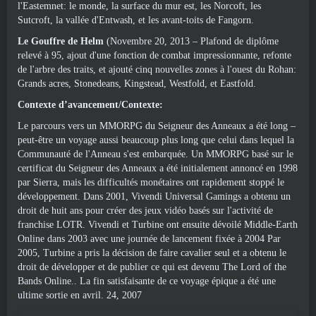
l'Eastemnet: le monde, la surface du mur est, les Norcoft, les
Sutcroft, la vallée d'Entwash, et les avant-toits de Fangorn.
Le Gouffre de Helm
(Novembre 20, 2013 – Plafond de diplôme
relevé à 95, ajout d'une fonction de combat impressionnante, refonte
de l'arbre des traits, et ajouté cinq nouvelles zones à l'ouest du Rohan:
Grands acres, Stonedeans, Kingstead, Westfold, et Eastfold.
Contexte d’avancement/Contexte:
Le parcours vers un MMORPG du Seigneur des Anneaux a été long –
peut-être un voyage aussi beaucoup plus long que celui dans lequel la
Communauté de l'Anneau s'est embarquée. Un MMORPG basé sur le
certificat du Seigneur des Anneaux a été initialement annoncé en 1998
par Sierra, mais les difficultés monétaires ont rapidement stoppé le
développement. Dans 2001, Vivendi Universal Gamings a obtenu un
droit de huit ans pour créer des jeux vidéo basés sur l'activité de
franchise LOTR. Vivendi et Turbine ont ensuite dévoilé Middle-Earth
Online dans 2003 avec une journée de lancement fixée à 2004 Par
2005, Turbine a pris la décision de faire cavalier seul et a obtenu le
droit de développer et de publier ce qui est devenu The Lord of the
Bands Online.. La fin satisfaisante de ce voyage épique a été une
ultime sortie en avril. 24, 2007