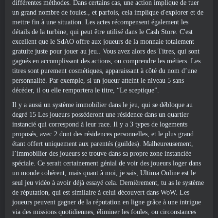
différentes méthodes. Dans certains cas, une action implique de tuer
un grand nombre de foules., et parfois, cela implique d'explorer et de
mettre fin à une situation. Les actes récompensent également les
détails de la turbine, qui peut être utilisé dans le Cash Store. C'est
excellent que le SdAO offre aux joueurs de la monnaie totalement
gratuite juste pour jouer au jeu.. Vous avez alors des Titres, qui sont
gagnés en accomplissant des actions, ou comprendre les métiers. Les
titres sont purement cosmétiques, apparaissant à côté du nom d’une
personnalité. Par exemple, si un joueur atteint le niveau 5 sans
décéder, il ou elle remportera le titre, “Le sceptique”.
Il y a aussi un système immobilier dans le jeu, qui se débloque au
degré 15 Les joueurs posséderont une résidence dans un quartier
instancié qui correspond à leur race. Il y a 3 types de logements
proposés, avec 2 dont des résidences personnelles, et le plus grand
étant offert uniquement aux parentés (guildes). Malheureusement,
l’immobilier des joueurs se trouve dans sa propre zone instanciée
spéciale. Ce serait certainement génial de voir des joueurs loger dans
un monde cohérent, mais quant à moi, je sais, Ultima Online est le
seul jeu vidéo à avoir déjà essayé cela. Dernièrement, tu as le système
de réputation, qui est similaire à celui découvert dans WoW. Les
joueurs peuvent gagner de la réputation en ligne grâce à une intrigue
via des missions quotidiennes, éliminer les foules, ou circonstances