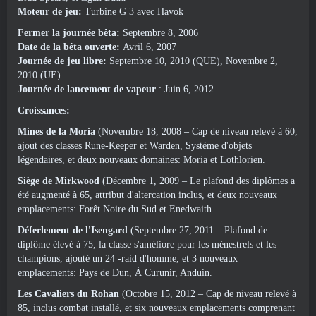
Moteur de jeu:
Turbine G 3 avec Havok
Fermer la journée bêta:
Septembre 8, 2006
Date de la bêta ouverte:
Avril 6, 2007
Journée de jeu libre:
Septembre 10, 2010 (QUE), Novembre 2,
2010 (UE)
Journée de lancement de vapeur
: Juin 6, 2012
Croissances:
Mines de la Moria
(Novembre 18, 2008 – Cap de niveau relevé à 60,
ajout des classes Rune-Keeper et Warden, Système d'objets
légendaires, et deux nouveaux domaines: Moria et Lothlorien.
Siège de Mirkwood
(Décembre 1, 2009 – Le plafond des diplômes a
été augmenté à 65, attribut d'altercation inclus, et deux nouveaux
emplacements: Forêt Noire du Sud et Enedwaith.
Déferlement de l'Isengard
(Septembre 27, 2011 – Plafond de
diplôme élevé à 75, la classe s'améliore pour les ménestrels et les
champions, ajouté un 24 -raid d'homme, et 3 nouveaux
emplacements: Pays de Dun, À Curunir, Anduin.
Les Cavaliers du Rohan
(Octobre 15, 2012 – Cap de niveau relevé à
85, inclus combat installé, et six nouveaux emplacements comprenant