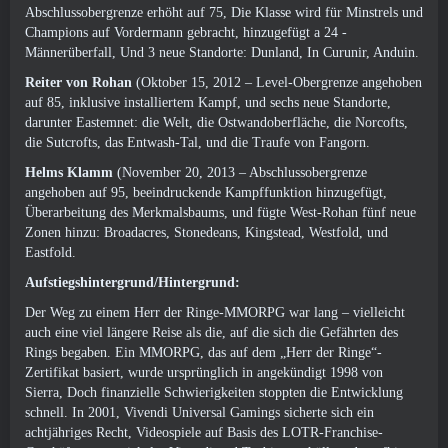
Abschlussobergrenze erhöht auf 75, Die Klasse wird für Minstrels und
Champions auf Vordermann gebracht, hinzugefügt a 24 -
Männerüberfall, Und 3 neue Standorte: Dunland, In Curunir, Anduin.
Reiter von Rohan
(Oktober 15, 2012 – Level-Obergrenze angehoben
auf 85, inklusive installiertem Kampf, und sechs neue Standorte,
darunter Eastemnet: die Welt, die Ostwandoberfläche, die Norcofts,
die Sutcrofts, das Entwash-Tal, und die Traufe von Fangorn.
Helms Klamm
(November 20, 2013 – Abschlussobergrenze
angehoben auf 95, beeindruckende Kampffunktion hinzugefügt,
Überarbeitung des Merkmalsbaums, und fügte West-Rohan fünf neue
Zonen hinzu: Broadacres, Stonedeans, Kingstead, Westfold, und
Eastfold.
Aufstiegshintergrund/Hintergrund:
Der Weg zu einem Herr der Ringe-MMORPG war lang – vielleicht
auch eine viel längere Reise als die, auf die sich die Gefährten des
Rings begaben. Ein MMORPG, das auf dem „Herr der Ringe“-
Zertifikat basiert, wurde ursprünglich in angekündigt 1998 von
Sierra, Doch finanzielle Schwierigkeiten stoppten die Entwicklung
schnell. In 2001, Vivendi Universal Gamings sicherte sich ein
achtjähriges Recht, Videospiele auf Basis des LOTR-Franchise-