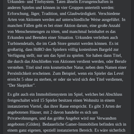
Urkunden- und Titelsystem. Taten ähneln Errungenschaften in
anderen Spielen und können in vier Gruppen unterteilt werden:
Erforschung, Jäger, Tradition, und Glaubwürdigkeit. Verschiedene
Arten von Aktionen werden auf unterschiedliche Weise ausgeführt. In
manchen Fällen geht es bei einer Aktion darum, eine große Anzahl
von Menschenmengen zu töten, und manchmal beinhaltet es das
Erkunden und Beenden einer Situation. Urkunden verleihen auch
Turbinendetails, die im Cash Store genutzt werden können. Es ist
großartig, dass HdRO den Spielern völlig kostenloses Bargeld zur
Verfügung stellt, nur um das Spiel zu spielen. Sie haben dann Titel,
die durch das Abschließen von Aktionen verdient werden, oder Berufe
verstehen. Titel sind rein kosmetischer Natur, neben dem Namen einer
Persönlichkeit erscheinen. Zum Beispiel, wenn ein Spieler das Level
erreicht 5 ohne zu sterben, er oder sie wird sich den Titel verdienen,
“Der Skeptiker”.
Es gibt auch ein Immobiliensystem im Spiel, welches bei Abschluss
freigeschaltet wird 15 Spieler besitzen einen Wohnsitz in einem
instanzierten Viertel, das ihrer Rasse entspricht. Es gibt 3 Arten der
angebotenen Häuser, mit 2 davon handelte es sich um
Privatwohnungen, und das größte Angebot wird nur Verwandten
angeboten (Gilden). Bedauerliche Gamer-Immobilien befinden sich in
einem ganz eigenen, speziell instanzierten Bereich. Es wäre sicherlich