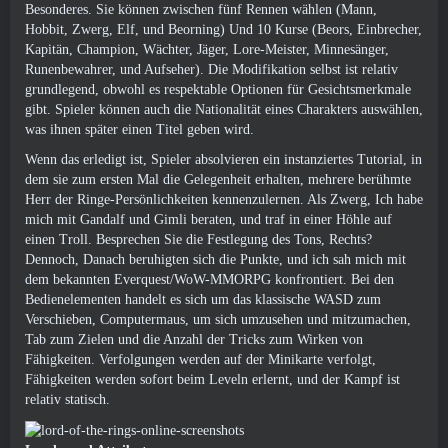
Besonderes. Sie können zwischen fünf Rennen wählen (Mann,
Hobbit, Zwerg, Elf, und Beorning) Und 10 Kurse (Beors, Einbrecher,
Kapitän, Champion, Wächter, Jäger, Lore-Meister, Minnesänger,
Runenbewahrer, und Aufseher). Die Modifikation selbst ist relativ
grundlegend, obwohl es respektable Optionen für Gesichtsmerkmale
gibt. Spieler können auch die Nationalität eines Charakters auswählen,
was ihnen später einen Titel geben wird.
Wenn das erledigt ist, Spieler absolvieren ein instanziertes Tutorial, in
dem sie zum ersten Mal die Gelegenheit erhalten, mehrere berühmte
Herr der Ringe-Persönlichkeiten kennenzulernen. Als Zwerg, Ich habe
mich mit Gandalf und Gimli beraten, und traf in einer Höhle auf
einen Troll. Besprechen Sie die Festlegung des Tons, Rechts?
Dennoch, Danach beruhigten sich die Punkte, und ich sah mich mit
dem bekannten Everquest/WoW-MMORPG konfrontiert. Bei den
Bedienelementen handelt es sich um das klassische WASD zum
Verschieben, Computermaus, um sich umzusehen und mitzumachen,
Tab zum Zielen und die Anzahl der Tricks zum Wirken von
Fähigkeiten. Verfolgungen werden auf der Minikarte verfolgt,
Fähigkeiten werden sofort beim Leveln erlernt, und der Kampf ist
relativ statisch.