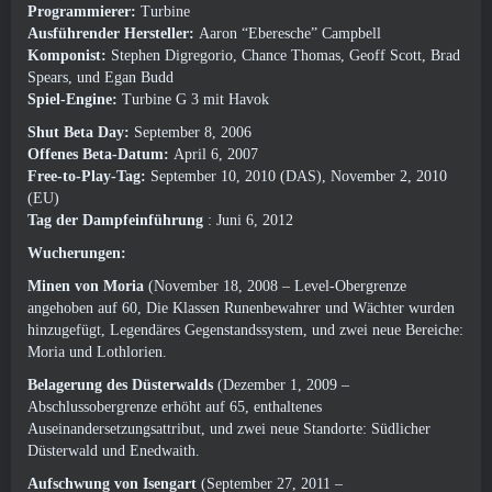
Programmierer:
Turbine
Ausführender Hersteller:
Aaron “Eberesche” Campbell
Komponist:
Stephen Digregorio, Chance Thomas, Geoff Scott, Brad
Spears, und Egan Budd
Spiel-Engine:
Turbine G 3 mit Havok
Shut Beta Day:
September 8, 2006
Offenes Beta-Datum:
April 6, 2007
Free-to-Play-Tag:
September 10, 2010 (DAS), November 2, 2010
(EU)
Tag der Dampfeinführung
: Juni 6, 2012
Wucherungen:
Minen von Moria
(November 18, 2008 – Level-Obergrenze
angehoben auf 60, Die Klassen Runenbewahrer und Wächter wurden
hinzugefügt, Legendäres Gegenstandssystem, und zwei neue Bereiche:
Moria und Lothlorien.
Belagerung des Düsterwalds
(Dezember 1, 2009 –
Abschlussobergrenze erhöht auf 65, enthaltenes
Auseinandersetzungsattribut, und zwei neue Standorte: Südlicher
Düsterwald und Enedwaith.
Aufschwung von Isengart
(September 27, 2011 –