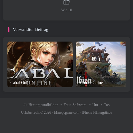
Wie
10
Verwandter Beitrag
Cabal Online
Albion Online
4k Hintergrundbilder
Freie Software
Um
Tos
Urheberrecht © 2026 ·
Mmopcgame.com
·
iPhone-Hintergründe