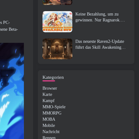
Keine Bezahlung, um zu
gewinnen. Nur Ragnarok.
es PC-
Origin Classic erscheint im
sene Beta-
Juli 23
Das neueste Raven2-Update
führt das Skill Awakening
System ein, Geben Sie den
Spielern mehr Möglichkeiten,
ihre Fähigkeiten zu verbessern
Kategorien
Browser
Karte
Kampf
MMO-Spiele
MMORPG
MOBA
Mobile
Nachricht
Rennen