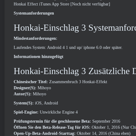
Honkai Effect iTunes App Store [Noch nicht verfügbar]
Systemanforderungen
Honkai-Einschlag 3 Systemanfor
Mindestanforderungen:
Laufendes System: Android 4 1 und up/ iphone 6.0 oder später.
Informationen hinzugefügt
Honkai-Einschlag 3 Zusätzliche D
Chinesischer Titel:
Zusammenbruch 3 Honkai-Effekt
Designer(S):
Mihoyo
Autor(S):
Mihoyo
System(S):
iOS, Android
Spiel-Engine:
Unwirkliche Engine 4
Prüfungstermin für die geschlossene Beta:
September 2016
Öffnen Sie den Beta-Release-Tag für iOS:
Oktober 1, 2016 (Nur Ch
Open-Up-Beta-Android-Starttag:
Oktober 14, 2016 (China eben)