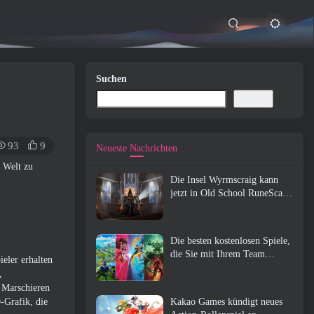
Suchen
Suchen
93
9
Neueste Nachrichten
n Welt zu
Die Insel Wyrmscraig kann
jetzt in Old School RuneScape
erkundet werden
Die besten kostenlosen Spiele,
die Sie mit Ihrem Team
eler erhalten
genießen können (2026)
,
. Marschieren
-Grafik, die
Kakao Games kündigt neues