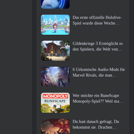
Das erste offizielle Hololive-
Spiel wurde diese Woche
veröffentlicht
Gildenkriege 3 Ermöglicht es
den Spielern, die Welt von
Tyria zu erleben, bevor die
Drachenältesten erwachten
6 Urkomische Audio-Mods für
Marvel Rivals, die man
unbedingt ausprobieren muss
Wer möchte ein RuneScape
Monopoly-Spiel?? Weil man
unterwegs ist
Du hast danach gefragt, Du
bekommst sie. Drachen
kommen online nach Albion