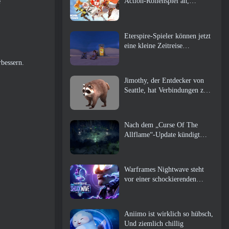
Action-Rollenspiel an,
e
Wächterin
Eterspire-Spieler können jetzt
eine kleine Zeitreise
unternehmen … als Belohnung
rbessern.
Jimothy, der Entdecker von
Seattle, hat Verbindungen zu
ArenaNet, Also fügen sie es
natürlich zu Guild Wars hinzu
2
Nach dem „Curse Of The
Allflame“-Update kündigt
Path of Exile mehrere
Änderungen an, die auf
Feedback basieren
Warframes Nightwave steht
vor einer schockierenden
Rückkehr
Aniimo ist wirklich so hübsch,
Und ziemlich chillig