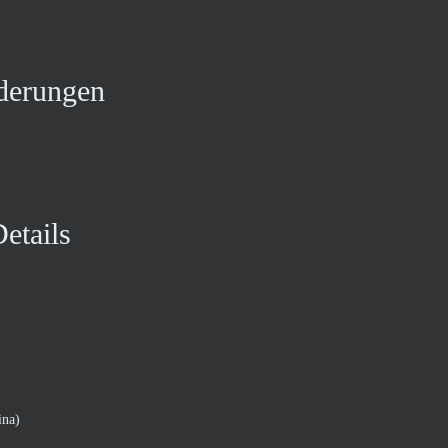
derungen
etails
ina)