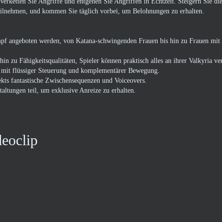
erketten Sie Angriffe und entgehen Sie Angriffen in Echtzeit. Steigern Sie di
eilnehmen, und kommen Sie täglich vorbei, um Belohnungen zu erhalten.
pf angeboten werden, von Katana-schwingenden Frauen bis hin zu Frauen mit
n zu Fähigkeitsqualitäten, Spieler können praktisch alles an ihrer Valkyria ve
 mit flüssiger Steuerung und komplementärer Bewegung.
ekts fantastische Zwischensequenzen und Voiceovers.
ltungen teil, um exklusive Anreize zu erhalten.
deoclip