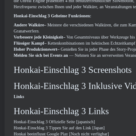
die Unreal Engine präsentiert 4 mit benutzerfreundlicher Slowmotion, V
Herzfrequenz zwischen Ihnen und jeder Walküre, an Veranstaltungen t
Honkai-Einschlag 3 Geheime Funktionen:
Andere Walküre–
Meistere die verschiedenen Walküren, die zum Kam
Granatwerfern.
Verbessere jede Kleinigkeit–
Von Gesamtniveaus über Werkzeuge bis hi
Flüssiger Kampf–
Kettenkombinationen im hektischen Echtzeitkampf
Hoher Produktionswert–
Genießen Sie in jeder Phase des Story-Proj
Melden Sie sich bei Events an
— Nehmen Sie an serverweiten Veransta
Honkai-Einschlag 3 Screenshots
Honkai-Einschlag 3 Inklusive Vi
Links
Honkai-Einschlag 3 Links
Honkai-Einschlag 3 Offizielle Seite
[japanisch]
Honkai-Einschlag 3 Tippen Sie auf den Link
[Japan]
Honkai beeinflusst Google Play [Noch nicht verfügbar]