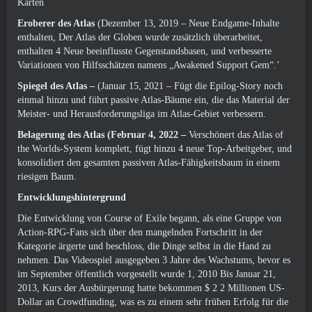
Karten
Eroberer des Atlas
(Dezember 13, 2019 – Neue Endgame-Inhalte
enthalten, Der Atlas der Globen wurde zusätzlich überarbeitet,
enthalten 4 Neue beeinflusste Gegenstandsbasen, und verbesserte
Variationen von Hilfsschätzen namens „Awakened Support Gem“.’
Spiegel des Atlas –
(Januar 15, 2021 – Fügt die Epilog-Story noch
einmal hinzu und führt passive Atlas-Bäume ein, die das Material der
Meister- und Herausforderungsliga im Atlas-Gebiet verbessern.
Belagerung des Atlas (Februar 4, 2022 –
Verschönert das Atlas of
the Worlds-System komplett, fügt hinzu 4 neue Top-Arbeitgeber, und
konsolidiert den gesamten passiven Atlas-Fähigkeitsbaum in einem
riesigen Baum.
Entwicklungshintergrund
Die Entwicklung von Course of Exile begann, als eine Gruppe von
Action-RPG-Fans sich über den mangelnden Fortschritt in der
Kategorie ärgerte und beschloss, die Dinge selbst in die Hand zu
nehmen. Das Videospiel ausgegeben 3 Jahre des Wachstums, bevor es
im September öffentlich vorgestellt wurde 1, 2010 Bis Januar 21,
2013, Kurs der Ausbürgerung hatte bekommen $ 2 2 Millionen US-
Dollar an Crowdfunding, was es zu einem sehr frühen Erfolg für die