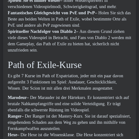
Spielen Sie es immer wieder–
hoher Wiederspielwert in
verschiedenen Videospielmodi, Schwierigkeitsgrad, und mehr.
Fantastisches Gleichgewicht von PvE und PvP–
Holen Sie sich das
Beste aus beiden Welten in Path of Exile, wobei bestimmte Orte als
PvE und andere als PvP zugewiesen sind.
Spiritueller Nachfolger von Diablo 2–
Aus diesem Grund ziehen
viele dieses Videospiel in Betracht, und Fans von Diablo 2 werden mit
dem Gameplay, das Path of Exile zu bieten hat, sicherlich nicht
unzufrieden sein.
Path of Exile-Kurse
Es gibt 7 Kurse im Path of Expatriation, jeder mit ein paar davon
aufgereiht 3 Funktionen im Spiel: Ausdauer, Geschicklichkeit,
Wissen. Der Scion ist mit allen drei Merkmalen ausgestattet.
Marodeur–
Der Marauder ist der Härtekurs. Er konzentriert sich auf
brutale Nahkampfangriffe und eine solide Verteidigung. Er trägt
ebenfalls die schwerste Rüstung im Videospiel.
Ranger–
Der Ranger ist der Mastery-Kurs. Sie ist darauf spezialisiert,
eingehendem Schaden aus dem Weg zu gehen und ihn mithilfe von
Fernkampfwaffen auszuteilen.
Hexe–
Die Hexe ist die Wissensklasse. Die Hexe konzentriert sich