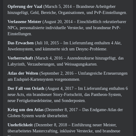
Opferung der Vaal
(Marsch 5, 2014 – Brandneue Arbeitgeber
hinzugefügt, Geld, Bereiche, Organisationen, und PvP-Einstellungen.
Verlassene Meister
(August 20, 2014 – Einschließlich rekrutierbarer
NPCs, personalisierte individuelle Verstecke, und brandneue PvP-
Einstellungen.
Das Erwachen
(Juli 10, 2015 – Im Lieferumfang enthalten 4 Akt,
Juwelensystem, und kümmerte sich um Desync-Probleme.
Vorherrschaft
(Marsch 4, 2016 – Aszendenzkurse hinzugefügt, das
Labyrinth, Verzauberungen, und Weissagungskarten.
Atlas der Welten
(September 2, 2016 – Umfangreiche Erneuerungen
am Endspiel-Kartensystem vorgenommen.
Der Fall von Oriath
(August 4, 2017 – Im Lieferumfang enthalten 6
neue Acts, ein brandneuer Story-Fortschritt, das Pantheon-System,
neue Fertigkeitsedelsteine, und Sonderposten.
Krieg um den Atlas
(Dezember 8, 2017 – Das Endgame-Atlas der
Globen-System wurde überarbeitet.
Unehrlichkeit
(Dezember 8, 2018 – Einführung neuer Meister,
überarbeitetes Mastercrafting, inklusive Verstecke, und brandneue