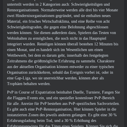
unterteilt werden in 2 Kategorien auch: Schwierigkeitsligen und
Rennorganisationen. Normalerweise werden alle drei bis vier Monate
zwei Hindernisorganisationen gegründet, und sie enthalten neues
Material, ein frisches Wirtschaftsklima, und eine Reihe von acht
Schwierigkeitsgraden, die gegen eine Belohnung abgeschlossen
werden können. Sie dienen außerdem dazu, Spielern das Testen von
Webinhalten zu ermöglichen, die noch nicht in das Hauptspiel
integriert wurden. Rennligen können überall bestehen 12 Minuten bis
einen Monat, und es handelt sich im Wesentlichen um einen
Wettbewerb, bei dem es darum geht, innerhalb des festgelegten
Zeitrahmens die größtmögliche Erfahrung zu sammeln. Charaktere
aus der aktuellen Organisation können entweder zu einer typischen
Organisation zurückkehren, sobald das Ereignis vorbei ist, oder in
eine Gap-Liga, wo sie unerreichbar werden, können aber als
Trophäen behalten werden.
PvP in Course of Expatriation beinhaltet Duelle, Turniere, Fangen Sie
die Flaggen-Events ein, und ein spezieller kostenloser PvP-Bereich
für alle. Anreize für PvP bestehen aus PvP-spezifischen Sachvorteilen.
Es gibt auch eine PvP-Rennorganisation, Hier können Spieler in die
instanzierten Zonen des jeweils anderen gelangen. Es gibt eine 30 %
Erfahrungsladung beim Tod, und a 30 % Erhöhung des
Erfahrungsgewinns für das Töten eines Spielers. Können Sie sich die