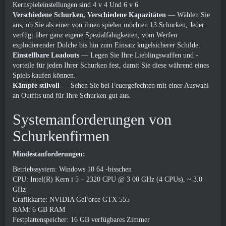
Kernspieleinstellungen sind 4 v 4 Und 6 v 6
Verschiedene Schurken, Verschiedene Kapazitäten
— Wählen Sie
aus, ob Sie als einer von ihnen spielen möchten 13 Schurken, Jeder
verfügt über ganz eigene Spezialfähigkeiten, vom Werfen
explodierender Dolche bis hin zum Einsatz kugelsicherer Schilde.
Einstellbare Loadouts
— Legen Sie Ihre Lieblingswaffen und -
vorteile für jeden Ihrer Schurken fest, damit Sie diese während eines
Spiels kaufen können.
Kämpfe stilvoll
— Sehen Sie bei Feuergefechten mit einer Auswahl
an Outfits und für Ihre Schurken gut aus.
Systemanforderungen von
Schurkenfirmen
Mindestanforderungen:
Betriebssystem: Windows 10 64 -bisschen
CPU: Intel(R) Kern i 5 – 2320 CPU @ 3 00 GHz (4 CPUs), ~ 3.0
GHz
Grafikkarte: NVIDIA GeForce GTX 555
RAM: 6 GB RAM
Festplattenspeicher: 16 GB verfügbares Zimmer