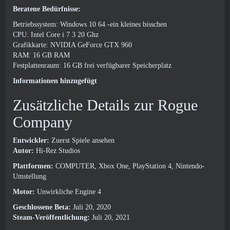
Beratene Bedürfnisse:
Betriebssystem: Windows 10 64 -ein kleines bisschen
CPU: Intel Core i 7 3 20 Ghz
Grafikkarte: NVIDIA GeForce GTX 960
RAM: 16 GB RAM
Festplattenraum: 16 GB frei verfügbarer Speicherplatz
Informationen hinzugefügt
Zusätzliche Details zur Rogue
Company
Entwickler:
Zuerst Spiele ansehen
Autor:
Hi-Rez Studios
Plattformen:
COMPUTER, Xbox One, PlayStation 4, Nintendo-
Umstellung
Motor:
Unwirkliche Engine 4
Geschlossene Beta:
Juli 20, 2020
Steam-Veröffentlichung:
Juli 20, 2021