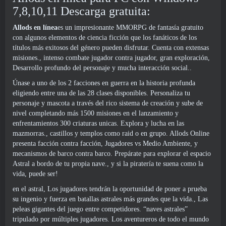
7,8,10,11 Descarga gratuita:
Allods en línea
es un impresionante MMORPG de fantasía gratuito
con algunos elementos de ciencia ficción que los fanáticos de los
títulos más exitosos del género pueden disfrutar. Cuenta con extensas
misiones., intenso combate jugador contra jugador, gran exploración,
Desarrollo profundo del personaje y mucha interacción social..
Únase a uno de los 2 facciones en guerra en la historia profunda
eligiendo entre una de las 28 clases disponibles. Personaliza tu
personaje y mascota a través del rico sistema de creación y sube de
nivel completando más 1500 misiones en el lanzamiento y
enfrentamientos 300 criaturas unicas. Explora y lucha en las
mazmorras., castillos y templos como raid o en grupo. Allods Online
presenta facción contra facción, Jugadores vs Medio Ambiente, y
mecanismos de barco contra barco. Prepárate para explorar el espacio
Astral a bordo de tu propia nave., y si la piratería te suena como la
vida, puede ser!
en el astral, Los jugadores tendrán la oportunidad de poner a prueba
su ingenio y fuerza en batallas astrales más grandes que la vida., Las
peleas gigantes del juego entre competidores. “naves astrales”
tripulado por múltiples jugadores. Los aventureros de todo el mundo