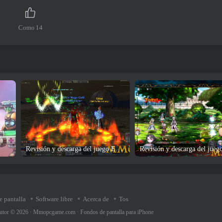
Como
14
Revisión y descarga del juego EverQuest
e pantalla
Software libre
Acerca de
Tos
utor © 2026 ·
Mmopcgame.com
·
Fondos de pantalla para iPhone