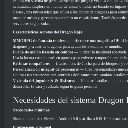
exhaustivo sistema de personalización del juego y vístelas con una vari
avanzadas.. Explora un mundo de ensueño moderno basado en lugares de
Cassel., una universidad que educa a los cruces de dragones para elimin
manejar turbas y gerentes sin cerebro no es suficiente, También puedes
servidores organizadas..
Características secretas del Dragón Raja:
MMORPG de fantasía moderna
— descubre una magnífica UE- 4 i
dragones y cruces de dragones para ayudarlos a dominar el mundo..
Lucha de acción basada en combos
— utilizar la habilidad adecuada 
Usa la locura cuando estés en apuros para volverte temporalmente más 
Reclutar compañeros
— Usa técnicos de Gacha para desbloquear y rec
Personalización integral de personajes
— Crea personalidades únicas 
aún más tus creaciones con controles deslizantes para cambiar detalles 
Vivienda del jugador & & Disfraces
— libra tus batallas a la moda c
desarrollar tu casa y realzala según tu gusto personal.
Necesidades del sistema Dragon 
Necesidades mínimas:
Sistema operativo: Necesita Android
5.0 y arriba o
iOS 10.0 o más tard
Información adicional