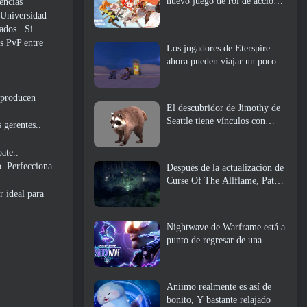
nuevo juego de rol de acción,
encias
doncella guardiana
 Universidad
ados.. Si
as PvP entre
Los jugadores de Eterspire
ahora pueden viajar un poco
en el tiempo... como regalo
eproducen
El descubridor de Jimothy de
Seattle tiene vínculos con
 gerentes..
ArenaNet, Por supuesto que lo
agregarán a Guild Wars 2
ate..
o. Perfecciona
Después de la actualización de
Curse Of The Allflame, Path
Of Exile anuncia varios
r ideal para
cambios según los comentarios
Nightwave de Warframe está a
punto de regresar de una
manera impactante
Aniimo realmente es así de
bonito, Y bastante relajado