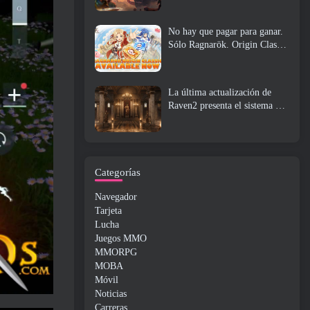
No hay que pagar para ganar.
Sólo Ragnarök. Origin Classic
se lanza en julio 23
La última actualización de
Raven2 presenta el sistema de
despertar de habilidades,
Brindar a los jugadores más
formas de mejorar sus
habilidades
Categorías
Navegador
Tarjeta
Lucha
Juegos MMO
MMORPG
MOBA
Móvil
Noticias
Carreras