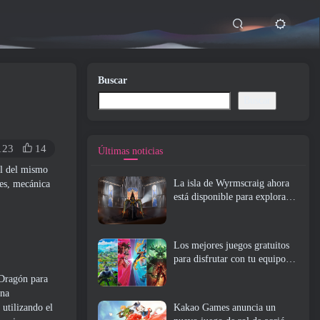
Buscar
Buscar
123
14
Últimas noticias
al del mismo
La isla de Wyrmscraig ahora
ces, mecánica
está disponible para explorar
en RuneScape de la vieja
escuela
Los mejores juegos gratuitos
para disfrutar con tu equipo
(2026)
 Dragón para
ina
 utilizando el
Kakao Games anuncia un