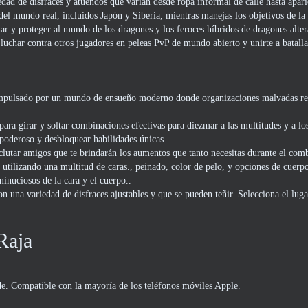
edad de disfraces y atuendos que varían desde ropa informal de calle hasta apari
l mundo real, incluidos Japón y Siberia, mientras manejas los objetivos de la
ar y proteger al mundo de los dragones y los feroces híbridos de dragones alter
 luchar contra otros jugadores en peleas PvP de mundo abierto y unirte a batall
mpulsado por un mundo de ensueño moderno donde organizaciones malvadas r
para girar y soltar combinaciones efectivas para diezmar a las multitudes y a los
poderoso y desbloquear habilidades únicas..
lutar amigos que te brindarán los aumentos que tanto necesitas durante el comb
utilizando una multitud de caras., peinado, color de pelo, y opciones de cuerp
minuciosos de la cara y el cuerpo..
on una variedad de disfraces ajustables y que se pueden teñir. Selecciona el luga
Raja
e. Compatible con la mayoría de los teléfonos móviles Apple.