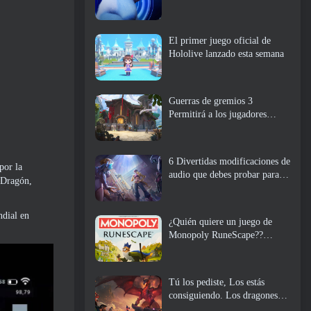
El primer juego oficial de
Hololive lanzado esta semana
Guerras de gremios 3
Permitirá a los jugadores
experimentar el mundo de
Tyria antes de que los
dragones ancianos despertaran
6 Divertidas modificaciones de
por la
audio que debes probar para
 Dragón,
Marvel Rivals
ndial en
¿Quién quiere un juego de
Monopoly RuneScape??
Porque uno está en camino
Tú los pediste, Los estás
consiguiendo. Los dragones
están llegando a Albion Online