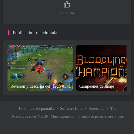
Como
14
Publicación relacionada
Revisión y descarga del juego Arena of Valor
Campeones de linaje
4k Fondos de pantalla
Software libre
Acerca de
Tos
Derechos de autor © 2026 ·
Mmopcgame.com
·
Fondos de pantalla para iPhone