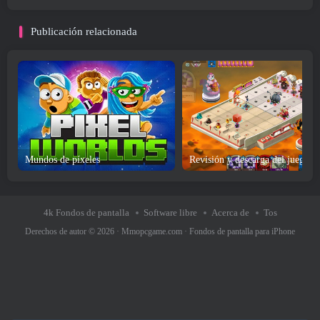
Publicación relacionada
Mundos de píxeles
Re
4k Fondos de pantalla
Software libre
Acerca de
Tos
Derechos de autor © 2026 ·
Mmopcgame.com
·
Fondos de pantalla para iPhone