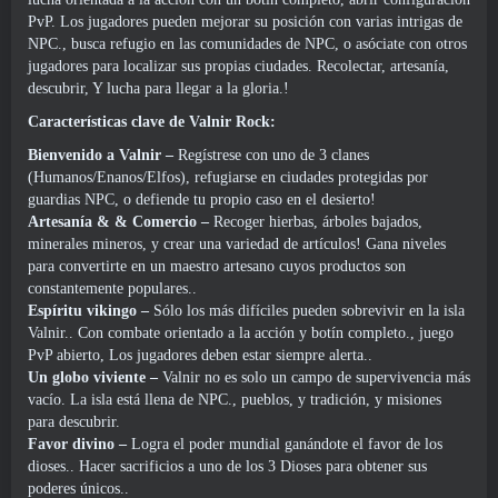
PvP. Los jugadores pueden mejorar su posición con varias intrigas de
NPC., busca refugio en las comunidades de NPC, o asóciate con otros
jugadores para localizar sus propias ciudades. Recolectar, artesanía,
descubrir, Y lucha para llegar a la gloria.!
Características clave de Valnir Rock:
Bienvenido a Valnir –
Regístrese con uno de 3 clanes
(Humanos/Enanos/Elfos), refugiarse en ciudades protegidas por
guardias NPC, o defiende tu propio caso en el desierto!
Artesanía & & Comercio –
Recoger hierbas, árboles bajados,
minerales mineros, y crear una variedad de artículos! Gana niveles
para convertirte en un maestro artesano cuyos productos son
constantemente populares..
Espíritu vikingo –
Sólo los más difíciles pueden sobrevivir en la isla
Valnir.. Con combate orientado a la acción y botín completo., juego
PvP abierto, Los jugadores deben estar siempre alerta..
Un globo viviente –
Valnir no es solo un campo de supervivencia más
vacío. La isla está llena de NPC., pueblos, y tradición, y misiones
para descubrir.
Favor divino –
Logra el poder mundial ganándote el favor de los
dioses.. Hacer sacrificios a uno de los 3 Dioses para obtener sus
poderes únicos..