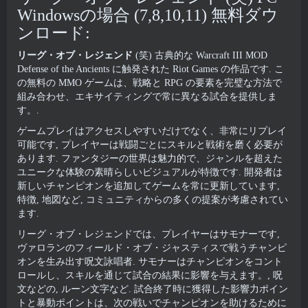
Windowsの場合 (7,8,10,11) 無料ダウ
ンロード:
リーグ・オブ・レジェンド
(笑) 古典的な Warcraft III MOD
Defense of the Ancients に触発された Riot Games の作品です. こ
の無料の MMO ゲームは、戦略と RPG の要素を完璧な方法で
組み合わせ、エキサイティングで常に異なる試合を提供しま
す。.
ゲームプレイはアクセスしやすいだけでなく、非常にリプレイ
可能です, プレイヤーは戦闘ごとにスキルと戦術を磨く必要が
あります. ファンタジーの世界は魅力的で、ジャンルを超えた
ユニークな体験の素晴ら​​しいビジュアルが特徴です. 開発者は
新しいチャンピオンを追加してゲームを常に更新しています,
特徴, 地図など, コミュニティからの多くの提案が考慮されてい
ます.
リーグ・オブ・レジェンドでは、プレイヤーはサモナーです,
ヴァロランのフィールド・オブ・ジャスティスで戦うチャンピ
オンを生み出す呪文詠唱者. サモナーはチャンピオンをコント
ロールし、スキルを通じて試合の結果に影響を与えます。, 呪
文などの, ルーン文字など. 試合終了時に獲得した影響力ポイン
トと暴動ポイントは、次の戦いでチャンピオンを助けるために