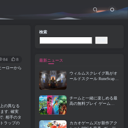
検索
検索
84
8
最新ニュース
なヒーローから
ウィルムスクレイグ島がオ
ールドスクール RuneScape
で探索できるようになりま
した
チームと一緒に楽しめる最
高の無料プレイ ゲーム
以上の異なる
(2026)
す. 確実
. 相手のタ
 トラップの
カカオゲームズが新作アク