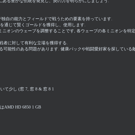
の背後にある豊かな伝統を発見し、炎の力を明らかにしましょう.
が独自の能力とフィールドで戦うための要素を持っています.
を通じて賢くゴールドを獲得し、使用します.
な重点はミニオンのウェーブを調整することです, 各ウェーブの各ミニオンを特
戦者に対して有利な立場を獲得する.
る可能性のある問題があります. 健康パックや戦闘愛好家を探している
 (窓 7, 窓 8 & 窓 8 1
AMD HD 6850 1 GB