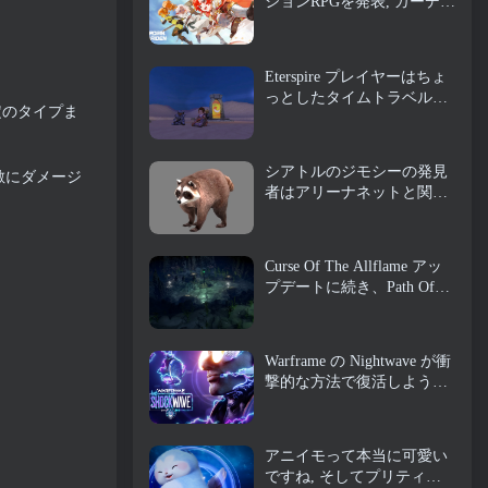
ションRPGを発表, ガーディ
アンメイデン
Eterspire プレイヤーはちょ
っとしたタイムトラベルが
定のタイプま
できるようになりました…
お楽しみとして
シアトルのジモシーの発見
敵にダメージ
者はアリーナネットと関係
がある, もちろん、彼らは
それをギルドウォーズに追
加しています 2
Curse Of The Allflame アッ
プデートに続き、Path Of
Exile がフィードバックに基
づいていくつかの変更を発
表
Warframe の Nightwave が衝
撃的な方法で復活しようと
している
アニイモって本当に可愛い
ですね, そしてプリティ・