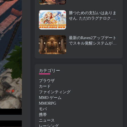
ビオンオンラインにやって
くる
勝つための支払いはありま
せん. ただのラグナロク.
Origin Classic が 7 月に発売
23
最新のRaven2アップデート
でスキル覚醒システムが導
入, プレイヤーにスキルを
向上させるためのより多く
の方法を提供する
カテゴリー
ブラウザ
カード
ファインティング
MMO ゲーム
MMORPG
モバ
携帯
ニュース
レーシング