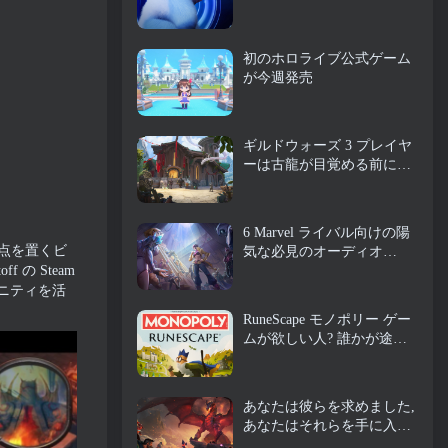
チル
初のホロライブ公式ゲーム
が今週発売
ギルドウォーズ 3 プレイヤ
ーは古龍が目覚める前にテ
ィリアの世界を体験できる
ようになります
6 Marvel ライバル向けの陽
国に拠点を置くビ
気な必見のオーディオ
MOD
 の Steam
ユニティを活
RuneScape モノポリー ゲー
ムが欲しい人? 誰かが途中
にいるから
あなたは彼らを求めました,
あなたはそれらを手に入れ
ています. ドラゴンがアル