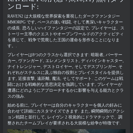
ンロード:
RAVEN2 は大規模な世界探索を重視したダークファンタジー
MMORPG です, ペースの速い戦闘, そして奥深いキャラクター
の成長. 恐ろしいハイファンタジーの設定で, プレイヤーは、ス
トーリー主導のクエストやオープンワールドのアクティビティ
を通じて、戦争で荒廃した王国の運命を形作ることになりま
す。.
プレイヤーは8つのクラスから選択できます: 暗殺者, バーサー
カー, ヴァンガード, エレメンタリスト, ディバインキャスター,
ナイトレンジャー, デストロイヤー, そしてデスブリンガー. そ
れぞれがステルスに及ぶ独自の役割とプレイスタイルを提供し
ます, 近接攻撃, 遠距離, 魔法, そしてサポート. このゲームは戦
闘における戦略的な意思決定を強調しています, プレイヤーが
遭遇にどのようにアプローチするかに影響を与える能力とクラ
スの強み.
始める前に, プレイヤーは自分のキャラクターを個人の好みに
合わせて詳細にカスタマイズできます. また, 瞬間瞬間のアクシ
ョン戦闘と並行して, レイヴン 2 視覚的にドラマチックで、調
整されたチームプレイが要求される大規模な紛争が特徴です.