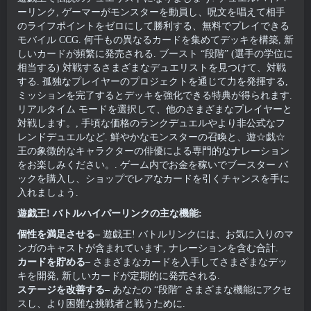
ーリンク, ゲーマーがモンスターを動員し、呪文を唱えて相手
のライフポイントをゼロにして勝利する、無料でプレイできる
モバイル CCG. 何千もの異なるカードを集めてデッキを構築, 新
しいカードが頻繁に発売される. ブースト “段階” (選手の学位に
相当する) 対戦するさまざまなデュエリストを見つけて、対戦
する. 孤独なプレイヤーのプロジェクトを通じて力を発揮する,
ミッションを完了するとデッキを強化できる特典が得られます.
リアルタイム モードを選択して、他のさまざまなプレイヤーと
対戦します。, 手頃な価格のランクデュエルやより非公式なフ
レンドデュエルなど. 鮮やかなモンスターの召喚と、遊☆戯☆
王の象徴的なキャラクターの俳優による専門的なナレーション
をお楽しみください。. ゲーム内でお金を稼いでブースター パ
ックを購入し、ショップでレアなカードを引くチャンスを手に
入れましょう.
遊戯王! バトルハイパーリンクの主な機能:
個性を満足させる–
遊戯王! バトルリンクには、お気に入りのマ
ンガのキャストが含まれています, ナレーションを含む合計.
カードを貯める–
さまざまなカードを入手してさまざまなデッ
キを開発, 新しいカードが定期的に発売される.
ステージを改善する–
あなたの “段階” さまざまな機能にアクセ
スし、より困難な挑戦者と戦うために.