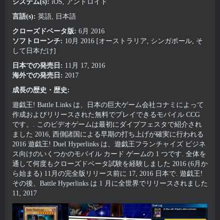
システム(s):
iOS, アンドロイド
言語(s):
英語, 日本語
クローズドベータ版:
6月 2016
ソフトローンチ:
10月 2016 [オーストラリア, シンガポール, そ
して日本だけ]
日本での発売日:
11月 17, 2016
海外での発売日:
2017
成長の歴史・歴史:
遊戯王! Battle Links は、日本の巨大ゲーム会社コナミによって
作成およびリリースされた無料でプレイできるモバイル CCG
です。. このビデオゲームは最初にダイブフェスタで紹介され
ました 2016, 西側諸国による早期の打ち上げが確実に行われる
2016 遊戯王! Duel Hyperlinks は、遊戯王フランチャイズ ビジネ
ス向けのいくつかのモバイル カード ゲームの 1 つです. 全体を
通して何度もクローズドベータ試験を経験しました 2016 (6月か
ら始まる) 11月の完全版リリース前に 17, 2016 日本で. 遊戯王!
その後、Battle Hyperlinks は 1 月に全世界でリリースされました
11, 2017