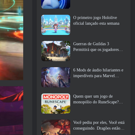
O primeiro jogo Hololive
oficial lançado esta semana
Guerras de Guildas 3
Permitirá que os jogadores
experimentem o mundo de
Tyria antes que os Elder
Dragons acordem
6 Mods de áudio hilariantes e
imperdíveis para Marvel
Rivals
Quem quer um jogo de
monopólio do RuneScape?
Porque um está a caminho
Você pediu por eles, Você está
conseguindo. Dragões estão
chegando a Albion Online