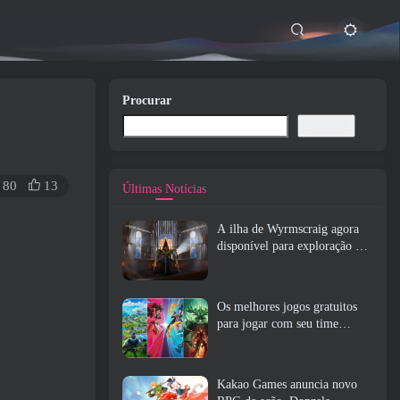
Procurar
Procurar
80
13
Últimas Notícias
A ilha de Wyrmscraig agora
disponível para exploração no
RuneScape da velha escola
Os melhores jogos gratuitos
para jogar com seu time
(2026)
Kakao Games anuncia novo