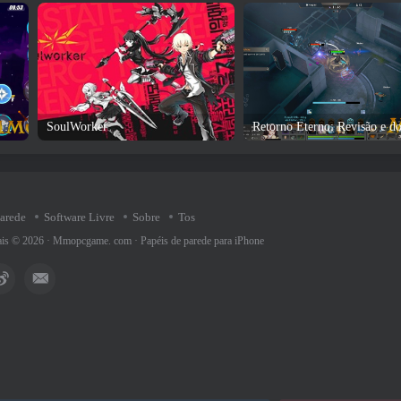
Impacto Honkai 3 Revisão e download do jogo
SoulWorker
parede
Software Livre
Sobre
Tos
rais © 2026 ·
Mmopcgame. com
·
Papéis de parede para iPhone