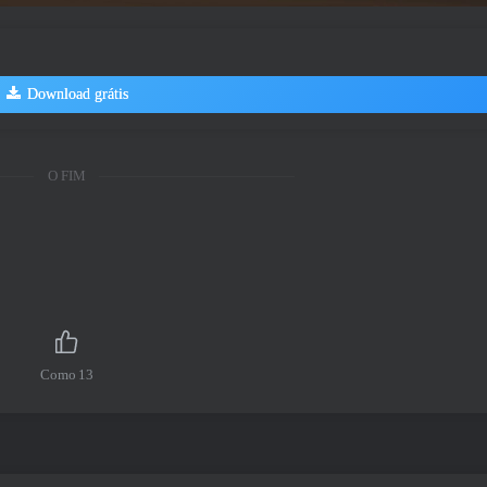
Download grátis
O FIM
Como
13