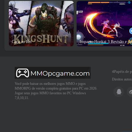
Caça ao Rei
4Papéis de 
Direitos auto
Você pode baixar os melhores jogos MMO e jogos
MMORPG de versão completa gratuitos para PC em 2026.
Jogue seus jogos MMO favoritos no PC Windows
7,8,10,11.