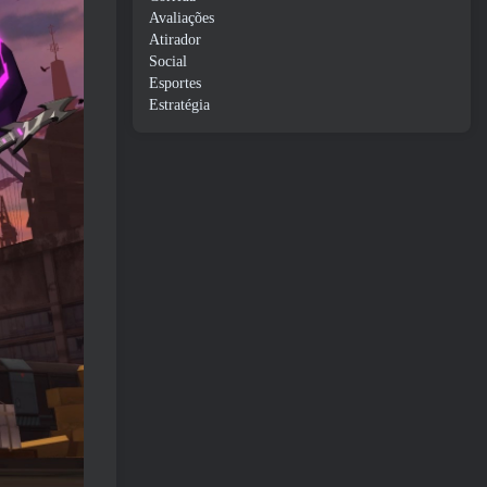
Avaliações
Atirador
Social
Esportes
Estratégia