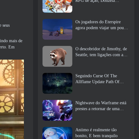
RPG de ação, Donzela
Guardiã
Os jogadores do Eterspire
e seus
agora podem viajar um pouco
no tempo… como um deleite
uindo mais de
erto. Em
O descobridor de Jimothy, de
Seattle, tem ligações com a
ArenaNet, Então é claro que
eles estão adicionando isso ao
Guild Wars 2
Seguindo Curse Of The
Allflame Update Path Of
Exile anuncia várias mudanças
com base no feedback
Nightwave do Warframe está
prestes a retornar de uma
forma chocante
Aniimo é realmente tão
bonito, E bem tranquilo