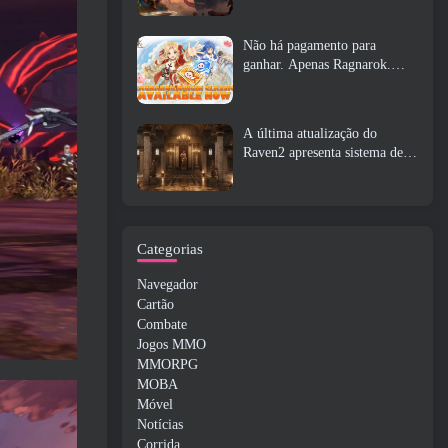
Não há pagamento para
ganhar. Apenas Ragnarok.
Origin Classic é lançado em
julho 23
A última atualização do
Raven2 apresenta sistema de
despertar de habilidades,
Oferecendo aos jogadores mais
maneiras de aprimorar suas
habilidades
Categorias
Navegador
Cartão
Combate
Jogos MMO
MMORPG
MOBA
Móvel
Notícias
Corrida