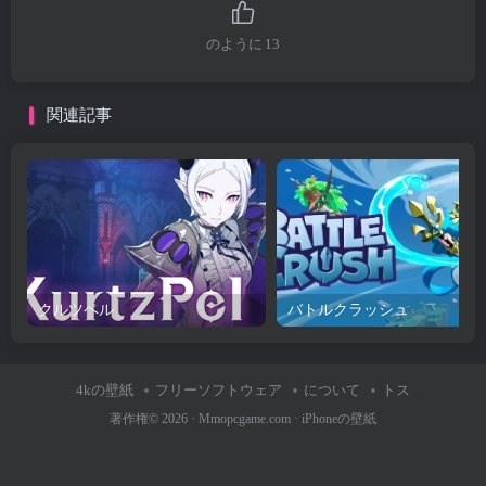
のように
13
関連記事
クルツペル
バトルクラッシュ
4kの壁紙
フリーソフトウェア
について
トス
著作権© 2026 ·
Mmopcgame.com
·
iPhoneの壁紙