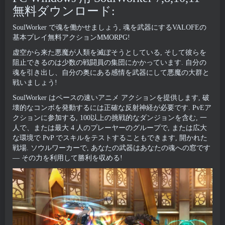
無料ダウンロード:
SoulWorker で魂を働かせましょう, 魂を武器にするVALOFEの
基本プレイ無料アクションMMORPG!
虚空から来た悪魔が人類を滅ぼそうとしている, そして彼らを
阻止できるのは少数の戦闘員の集団にかかっています. 自分の
魂を引き出し、自分の奥にある感情を武器にして悪魔の大群と
戦いましょう!
SoulWorker はペースの速いアニメ アクションを提供します, 破
壊的なコンボを発動するには正確な反射神経が必要です. PvEア
クションに参加する, 100以上の挑戦的なダンジョンを含む, 一
人で、または最大 4 人のプレーヤーのグループで, または広大
な環境で PvP でスキルをテストすることもできます, 開かれた
戦場. ソウルワーカーで, あなたの武器はあなたの魂への窓です
— その力を利用して勝利を収める!