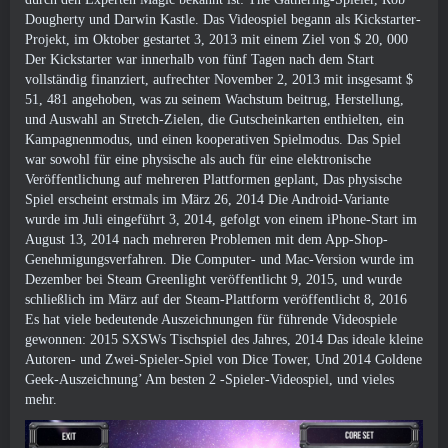
Dougherty und Darwin Kastle. Das Videospiel begann als Kickstarter-
Projekt, im Oktober gestartet 3, 2013 mit einem Ziel von $ 20, 000
Der Kickstarter war innerhalb von fünf Tagen nach dem Start
vollständig finanziert, aufrechter November 2, 2013 mit insgesamt $
51, 481 angehoben, was zu seinem Wachstum beitrug, Herstellung,
und Auswahl an Stretch-Zielen, die Gutscheinkarten enthielten, ein
Kampagnenmodus, und einen kooperativen Spielmodus. Das Spiel
war sowohl für eine physische als auch für eine elektronische
Veröffentlichung auf mehreren Plattformen geplant, Das physische
Spiel erscheint erstmals im März 26, 2014 Die Android-Variante
wurde im Juli eingeführt 3, 2014, gefolgt von einem iPhone-Start im
August 13, 2014 nach mehreren Problemen mit dem App-Shop-
Genehmigungsverfahren. Die Computer- und Mac-Version wurde im
Dezember bei Steam Greenlight veröffentlicht 9, 2015, und wurde
schließlich im März auf der Steam-Plattform veröffentlicht 8, 2016
Es hat viele bedeutende Auszeichnungen für führende Videospiele
gewonnen: 2015 SXSWs Tischspiel des Jahres, 2014 Das ideale kleine
Autoren- und Zwei-Spieler-Spiel von Dice Tower, Und 2014 Goldene
Geek-Auszeichnung’ Am besten 2 -Spieler-Videospiel, und vieles
mehr.