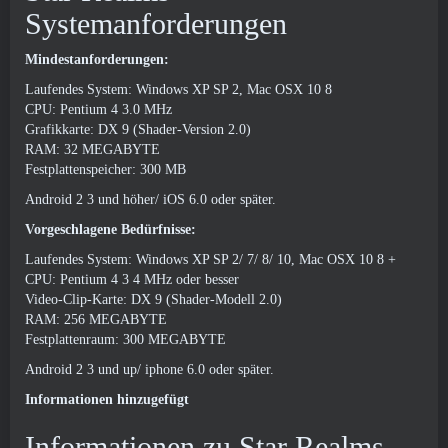
Systemanforderungen
Mindestanforderungen:
Laufendes System: Windows XP SP 2, Mac OSX 10 8
CPU: Pentium 4 3.0 MHz
Grafikkarte: DX 9 (Shader-Version 2.0)
RAM: 32 MEGABYTE
Festplattenspeicher: 300 MB
Android 2 3 und höher/ iOS 6.0 oder später.
Vorgeschlagene Bedürfnisse:
Laufendes System: Windows XP SP 2/ 7/ 8/ 10, Mac OSX 10 8 +
CPU: Pentium 4 3 4 MHz oder besser
Video-Clip-Karte: DX 9 (Shader-Modell 2.0)
RAM: 256 MEGABYTE
Festplattenraum: 300 MEGABYTE
Android 2 3 und up/ iphone 6.0 oder später.
Informationen hinzugefügt
Informationen zu Star Realms