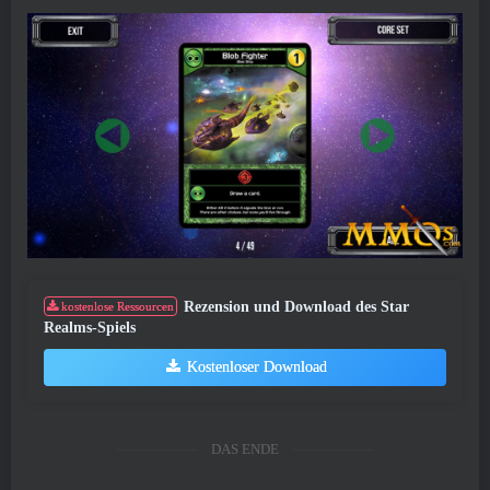
Rezension und Download des Star
kostenlose Ressourcen
Realms-Spiels
Kostenloser Download
DAS ENDE