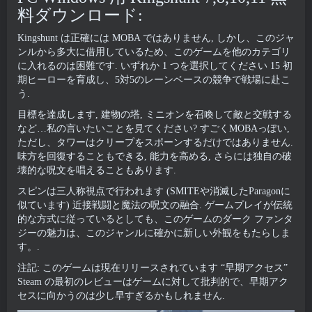
料ダウンロード:
Kingshunt は正確には MOBA ではありません, しかし、このジャ
ンルから多大に借用しているため、このゲームを他のカテゴリ
に入れるのは困難です. いずれか 1 つを選択してください 15 初
期ヒーローを育成し、5対5のレーンベースの競争で戦場に赴こ
う.
目標を達成します, 建物の塔, ミニオンを召喚して敵と交戦する
など…私の言いたいことを見てください? すごくMOBAっぽい,
ただし、タワーはクリープをスポーンするだけではありません.
味方を回復することもできる, 能力を高める, さらには独自の破
壊的な呪文を唱えることもあります.
スピンは三人称視点で行われます (SMITEや消滅したParagonに
似ています) 近接戦闘と魔法の呪文の融合. ゲームプレイが伝統
的な方式に従っているとしても、このゲームのダーク ファンタ
ジーの魅力は、このジャンルに確かに新しい外観をもたらしま
す。.
注記: このゲームは現在リリースされています “早期アクセス”
Steam の最初のレビューはゲームに対して批判的で、早期アク
セスに向かうのは少し早すぎるかもしれません.