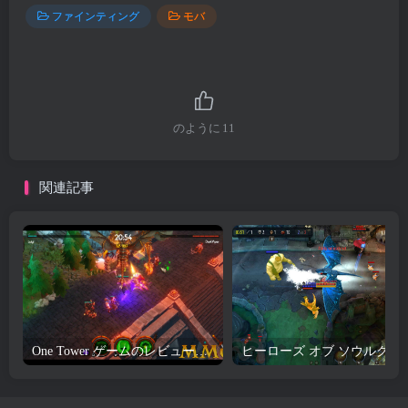
ファインティング
モバ
のように
11
関連記事
One Tower ゲームのレビューとダウンロード
ヒーローズ オブ ソウルク