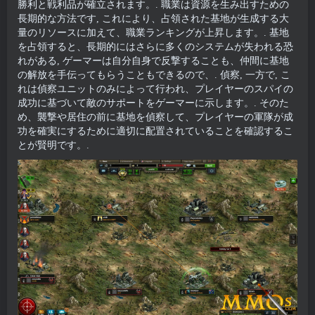
勝利と戦利品が確立されます。. 職業は資源を生み出すための
長期的な方法です, これにより、占領された基地が生成する大
量のリソースに加えて、職業ランキングが上昇します。. 基地
を占領すると、長期的にはさらに多くのシステムが失われる恐
れがある, ゲーマーは自分自身で反撃することも、仲間に基地
の解放を手伝ってもらうこともできるので、. 偵察, 一方で, こ
れは偵察ユニットのみによって行われ、プレイヤーのスパイの
成功に基づいて敵のサポートをゲーマーに示します。. そのた
め、襲撃や居住の前に基地を偵察して、プレイヤーの軍隊が成
功を確実にするために適切に配置されていることを確認するこ
とが賢明です。.