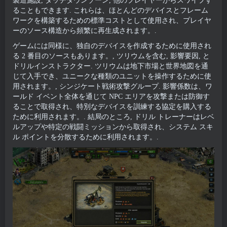
製造施設, タッチダウンゾーン, 他のプレイヤーからスワイプす
ることもできます. これらは、ほとんどのデバイスとフレーム
ワークを構築するための標準コストとして使用され、プレイヤ
ーのソース構造から頻繁に再生成されます。.
ゲームには同様に、独自のデバイスを作成するために使用され
る 2 番目のソースもあります。, ツリウムを含む, 影響要因, と
ドリルインストラクター. ツリウムは地下市場と世界地図を通
じて入手でき、ユニークな種類のユニットを操作するために使
用されます。, シンジケート戦術攻撃グループ. 影響係数は、ワ
ールド イベント全体を通じて NPC エリアを攻撃または防御す
ることで取得され、特別なデバイスを訓練する協定を購入する
ために利用されます。. 結局のところ, ドリル トレーナーはレベ
ルアップや特定の戦闘ミッションから取得され、システム スキ
ル ポイントを分散するために利用されます。.