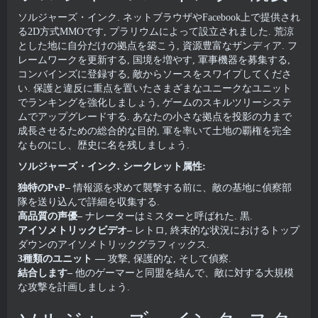
ソルジャーズ・インク. ネットブラウザやFacebook上で提供され
る2D方式MMOです, プラリウムによって設立されました. 荒涼
とした地に自分だけの拠点を築こう, 資源豊富なザンディア. フ
レームワークを更新する, 国境を増やす, 軍事機器を募集する,
コンバインズに登録する, 敵からソースをスワイプしてくださ
い. 保護と違反に重点を置いたさまざまなユニークなユニット
でランキングを強化しましょう, ゲームのスキルツリーシステ
ムでアップグレードする. あなたの小さな拠点を投影の力まで
成長させるための総合的な目的, 軍を率いて土地の覇権を完全
なものにし、歴史に名を残しましょう.
ソルジャーズ・インク. シークレット属性:
独特のPvP–
情報源を求めて襲撃する前に、敵の基地に偵察部
隊を送り込んで詳細を収集する.
高品質の声優–
ナレーターはミスターと呼ばれた. 黒.
アイソメトリックビデオ–
レトロ, 終末的な状況におけるトップ
ダウンのアイソメトリックグラフィックス.
3種類のユニット
—
攻撃, 保護的な, そして偵察.
結合します–
他のゲーマーと同盟を結んで、敵に対する大規模
な攻撃を計画しましょう.