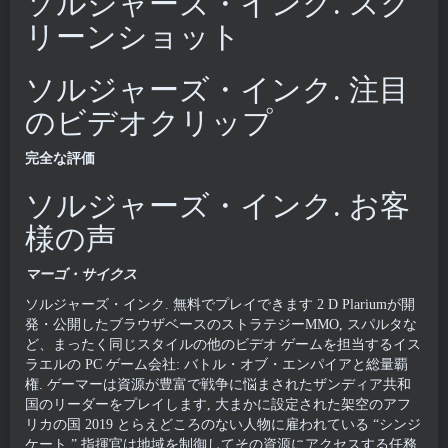
ソルジャーズ・インク. スク
リーンショット
ソルジャーズ・インク. 注目
のビデオクリップ
完全な評価
ソルジャーズ・インク. お客
様の声
マーゴ・サイクス
ソルジャーズ・インク. 無料でプレイできます 2 D Plariumが開
発・公開したブラウザベースのストラテジーMMO, スパルタな
ど、まったく同じスタイルの他のビデオ ゲームを担当するイス
ラエルの PC ゲーム会社: バトル・オブ・エンパイアと総量覇
権. ゲーマーは資源が豊富で戦争に悩まされたザンディア共和
国のリーダーをプレイします, 大まかに設定された架空のアフ
リカの国 2019 とらえどころのない人物に雇われている “シンジ
ケート,” 指揮官は地域を制御してその資源にアクセスする任務