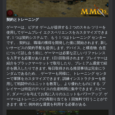
契約とトレーニング
ゲーマーは、ビデオ ゲームが提供する 2 つのスキル ツリーを
使用してゲームプレイ エクスペリエンスをカスタマイズできま
す, 1 つは契約システムで、もう 1 つはトレーニング センター
です。. 契約は、職場の獲得を開発した後に開始されます, 新し
いサービスの契約手配を提供します, デバイス, と構造物. 合意
について話し合う前に, ゲーマーは必要な正しいリファレンス
を入手する必要があります, 1日1回取得されます. プレイヤーは
紹介をブラックマーケットで取引したり、プレミアム通貨で紹
介を購入したりできます, 毎日取得される推奨事項は完全にラ
ンダムであるため、. ゲーマーも同様に、トレーニング センタ
ーで軍隊をカスタマイズできます, 訓練インストラクターを使
用して戦闘中のユニットを教育し、より優れたものにする. プ
レイヤーは特定のデバイスの生産時間に集中できます, スピー
ド, ダメージを与えてお気に入りのユニットをパワーアップ. ゲ
ーマーはトレーニングの再割り当てを 1 回無料で行うことがで
きます. 後で, 例外的な通貨を利用する必要がある.