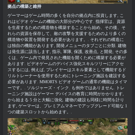
拠点の構築と維持
ゲーマーはゲーム時間の多くを自分の拠点内に投資します, こ
れはビデオ ゲームの機能の大部分の中心です. 指揮官は、資源
を生産するための構造物を構築することから始め、その後、そ
れらの資源を保存して、敵の攻撃を支援するためのより多くの
構造物や装置を開発する必要があります。. それぞれの構造に
は独自の機能があります, 開発メニューのタブごとに分類. 建物
は発生源に該当します, 指示, 軍隊, 保護, 改善点, と開発; その多
くは、ゲーム内で発見された機能を開くために構築する必要が
あります. ビデオゲームのデバイス強化スキルツリーにアクセ
スするには, 例えば, プレイヤーはスキル要素として機能するド
リルトレーナーを使用するためにトレーニング施設を建設する
必要があります. MMORTS ビデオ ゲームの通常の機能はタイマ
ーです。. ソルジャーズ・インク. も例外ではありません. トレ
ーニング施設はゲーマー デバイスの教育に時間がかかります,
から始まる 5 分と大幅に強化. 建物の建設も同様に時間を計り
ます, ゲーマーは、プレミアムマネーでアップグレード可能な 1
つの建築スロットから始めます。.