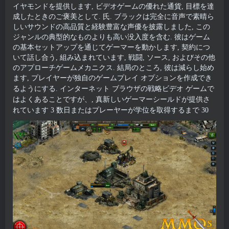
イヤモンドを提供します, ビデオゲームの優れた通貨, 目標を達
成したときのご褒美として. 氏. ブラックは完全に音声で素晴ら
しいサウンドの高品質と経験豊富な声優を披露しました, この
ジャンルの典型的なものよりも高い没入度を含む. 彼はゲーム
の基本セットアップを通じてゲーマーを動かします, 契約につ
いて話し合う, 組み込まれています, 戦闘, ソース, およびその他
のアプローチゲームメカニクス. 結局のところ, 彼は減らし始め
ます, プレイヤーが独自のゲームプレイ オプションを作成でき
るようにする.
インターネット ブラウザの戦略ビデオ ゲームで
はよくあることですが、, 真新しいゲーマーシールドが提供さ
れています 3 数日またはプレーヤーが学位を取得するまで 30