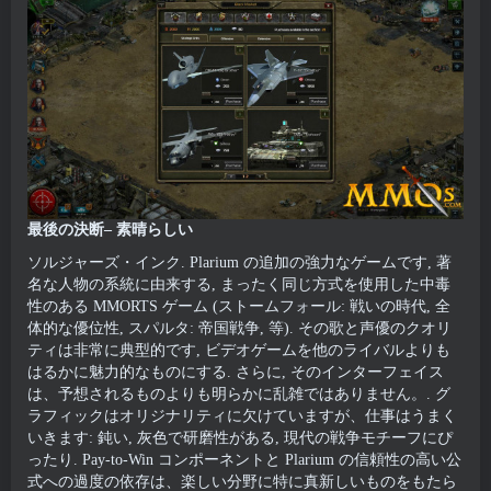
最後の決断– 素晴らしい
ソルジャーズ・インク. Plarium の追加の強力なゲームです, 著
名な人物の系統に由来する, まったく同じ方式を使用した中毒
性のある MMORTS ゲーム (ストームフォール: 戦いの時代, 全
体的な優位性, スパルタ: 帝国戦争, 等). その歌と声優のクオリ
ティは非常に典型的です, ビデオゲームを他のライバルよりも
はるかに魅力的なものにする. さらに, そのインターフェイス
は、予想されるものよりも明らかに乱雑ではありません。. グ
ラフィックはオリジナリティに欠けていますが、仕事はうまく
いきます: 鈍い, 灰色で研磨性がある, 現代の戦争モチーフにぴ
ったり. Pay-to-Win コンポーネントと Plarium の信頼性の高い公
式への過度の依存は、楽しい分野に特に真新しいものをもたら