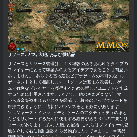
リソース: ガス, 大砲, および供給品
リソースとリソース管理は、RTS 経験のあるあらゆるタイプの
プレイヤーにとって馴染みのあるアイデアであることは間違い
ありません。, あらゆる基地建設ビデオゲームの不可欠なコン
ポーネントとして機能します. リソースは基地を改善し、ゲー
ムで有利なプレイヤーを獲得するための新しいユニットを作成
するために利用されます。, ただし、他のさまざまなゲーマー
から資金を盗まれるリスクを軽減し、将来のアップグレードを
維持できるように、適切にバランスをとる必要があります。.
ソルジャーズ・インク. ビデオ ゲームのアクティビティのほと
んどをサポートするために使用する必要がある 3 つの主要なリ
ソースがあります: ガス, 大砲, と配給. これらはプレイヤーの基
地を介して石油掘削施設から受動的に入手できます。, 軍需品