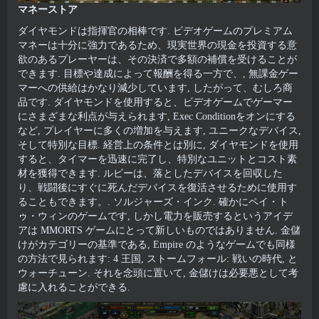
マネーストア
ダイヤモンドは指揮官の相棒です. ビデオゲームのプレミアム
マネーは十分に強力であるため、現実世界の現金を投資する意
欲のあるプレーヤーは、その決済で多額の補償を受けることが
できます. 目標や達成によって報酬を得る一方で、, 無課金ゲー
マーへの供給はかなり減少しています, したがって、むしろ商
品です. ダイヤモンドを使用すると、ビデオゲームでゲーマー
にさまざまな利点が与えられます, Exec Conditionをオンにする
など, プレイヤーに多くの増加を与えます, ユニークなデバイス,
そして特別な目標. 経営上の条件とは別に, ダイヤモンドを使用
すると、タイマーを迅速に完了し、特別なユニットとコスト素
材を獲得できます. ルビーは、落としたデバイスを回収した
り、戦闘後にすぐに死んだデバイスを復活させるために使用す
ることもできます。. ソルジャーズ・インク. 確かにペイ・ト
ゥ・ウィンのゲームです, しかし電力を販売するというアイデ
アは MMORTS ゲームにとって新しいものではありません. 金儲
けがカテゴリーの基準である, Empire のようなゲームでも同様
の方法で見られます: 4 王国, ストームフォール: 戦いの時代, と
ウォーチューン. それを念頭に置いて, 金儲けは必要悪として考
慮に入れることができる.