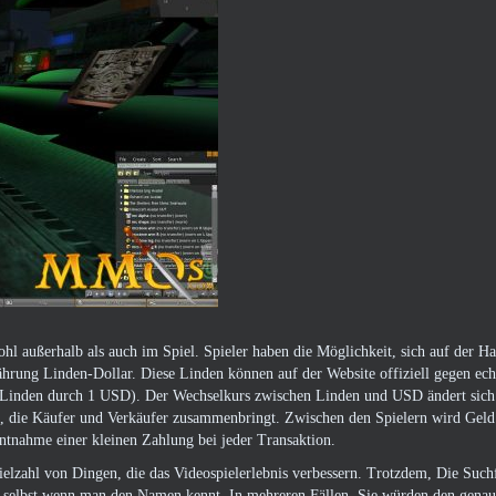
l außerhalb als auch im Spiel. Spieler haben die Möglichkeit, sich auf der H
rung Linden-Dollar. Diese Linden können auf der Website offiziell gegen ech
0 Linden durch 1 USD). Der Wechselkurs zwischen Linden und USD ändert sich
t, die Käufer und Verkäufer zusammenbringt. Zwischen den Spielern wird Geld
ntnahme einer kleinen Zahlung bei jeder Transaktion.
elzahl von Dingen, die das Videospielerlebnis verbessern. Trotzdem, Die Suchf
n, selbst wenn man den Namen kennt. In mehreren Fällen, Sie würden den gen