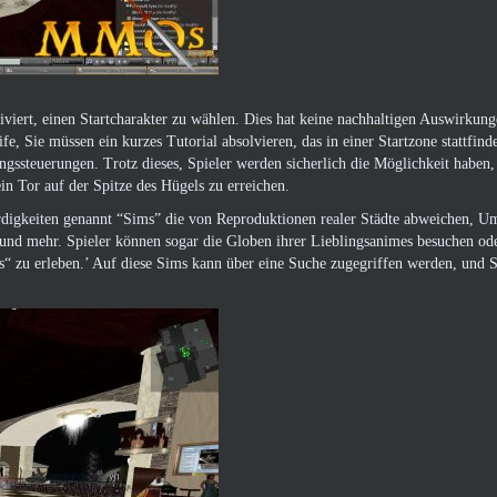
iviert, einen Startcharakter zu wählen. Dies hat keine nachhaltigen Auswirkung
e, Sie müssen ein kurzes Tutorial absolvieren, das in einer Startzone stattfind
ungssteuerungen. Trotz dieses, Spieler werden sicherlich die Möglichkeit haben,
n Tor auf der Spitze des Hügels zu erreichen.
digkeiten genannt “Sims” die von Reproduktionen realer Städte abweichen, U
d mehr. Spieler können sogar die Globen ihrer Lieblingsanimes besuchen ode
s“ zu erleben.’ Auf diese Sims kann über eine Suche zugegriffen werden, und S