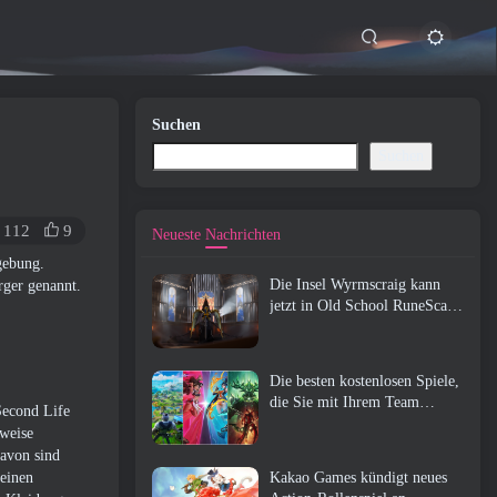
Suchen
Suchen
112
9
Neueste Nachrichten
gebung.
Die Insel Wyrmscraig kann
rger genannt.
jetzt in Old School RuneScape
erkundet werden
Die besten kostenlosen Spiele,
die Sie mit Ihrem Team
Second Life
genießen können (2026)
rweise
davon sind
seinen
Kakao Games kündigt neues