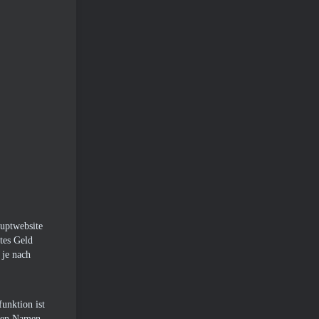
auptwebsite
tes Geld
 je nach
unktion ist
auen Namen