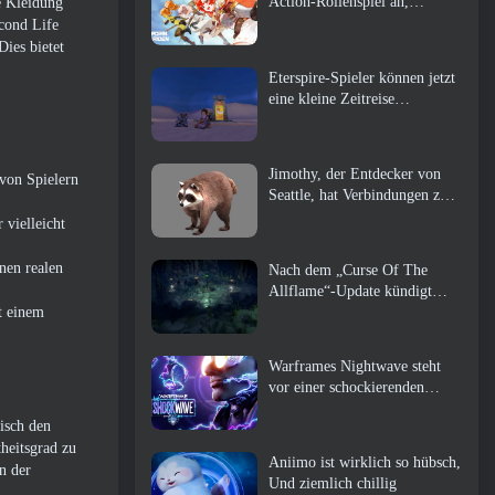
Action-Rollenspiel an,
e Kleidung
Wächterin
econd Life
Dies bietet
Eterspire-Spieler können jetzt
eine kleine Zeitreise
unternehmen … als Belohnung
Jimothy, der Entdecker von
von Spielern
Seattle, hat Verbindungen zu
ArenaNet, Also fügen sie es
 vielleicht
natürlich zu Guild Wars hinzu
2
nen realen
Nach dem „Curse Of The
Allflame“-Update kündigt
Path of Exile mehrere
t einem
Änderungen an, die auf
Feedback basieren
Warframes Nightwave steht
vor einer schockierenden
Rückkehr
tisch den
heitsgrad zu
Aniimo ist wirklich so hübsch,
n der
Und ziemlich chillig