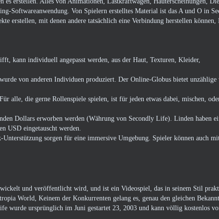
nen es erstellen. Alles von Animationen, Lastkraftwagen, Hauterscheinungen, Di
ting-Softwareanwendung. Von Spielern erstelltes Material ist das A und O in S
te erstellen, mit denen andere tatsächlich eine Verbindung herstellen können, 
ifft, kann individuell angepasst werden, aus der Haut, Texturen, Kleider,
wurde von anderen Individuen produziert. Der Online-Globus bietet unzählige 
Für alle, die gerne Rollenspiele spielen, ist für jeden etwas dabei, mischen, oder
Linden Dollars erworben werden (Währung von Secondly Life). Linden haben ei
egen USD eingetauscht werden.
ak-Unterstützung sorgen für eine immersive Umgebung. Spieler können auch mi
ickelt und veröffentlicht wird, und ist ein Videospiel, das in seinem Stil prak
ntropia World, Keinem der Konkurrenten gelang es, genau den gleichen Bekannt
ife wurde ursprünglich im Juni gestartet 23, 2003 und kann völlig kostenlos vo