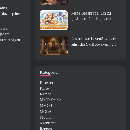
aming-
Keine Bezahlung, um zu
 (dazu später
gewinnen. Nur Ragnarok.
Origin Classic erscheint im
en zur
Juli 23
 jedem
Das neueste Raven2-Update
ner riesigen
führt das Skill Awakening
System ein, Geben Sie den
Spielern mehr Möglichkeiten,
ihre Fähigkeiten zu verbessern
Kategorien
Browser
Karte
Kampf
MMO-Spiele
MMORPG
MOBA
Mobile
Nachricht
Rennen