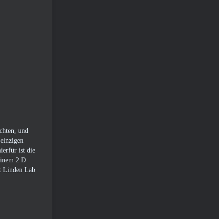
öchten, und
 einzigen
erfür ist die
 einem 2 D
ht Linden Lab