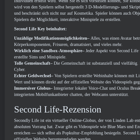
Individuen erstellt wird. Wenn Sie es sich vorstellen können, Sie kön
wird von den Spielern selbst hergestellt 3 D-Modellierungs- und Skrip
und beschränkt sich nicht nur auf Kosmetika. Spieler können auch Objek
Spielern die Möglichkeit, interaktive Minispiele zu erstellen.
Second Life Key beinhaltet:
Unzählige Modifikationsmöglichkeiten–
Alles, was einen Avatar betr
Körperkomponenten, Frisuren, dramatisiert, und vieles mehr.
Wirklich eine Sandbox-Atmosphäre–
Jeder Aspekt von Second Life 
erstellte Sims und Minispiele.
Tolle Gemeinschaft–
Die Gemeinschaft ist substanziell und vielfältig. 
Cyber.
Echter Geldwechsel–
Von Spielern erstellte Webinhalte können mit 
Wert und können direkt auf der offiziellen Website des Videospiels g
Immersiver Globus–
Integrierter lokaler Voice-Chat und Oculus Bre
integrierten Mobilfunkanbieter chatten, der Webcams unterstützt.
Second Life-Rezension
Secondly Life ist ein virtueller Online-Globus, der von Linden Lab entw
absoluten Vorrang hat. Zwar gibt es Videospiele wie Blue Mars und E
erreichen
—
sich selbst als Popkultur-Empfehlung besiegeln. Second L
offiziellen Website heruntergeladen werden.