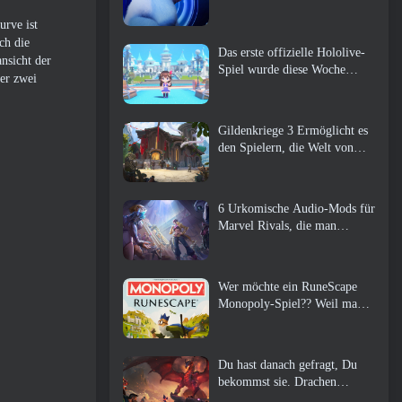
urve ist
ch die
Das erste offizielle Hololive-
nsicht der
Spiel wurde diese Woche
er zwei
veröffentlicht
Gildenkriege 3 Ermöglicht es
den Spielern, die Welt von
Tyria zu erleben, bevor die
Drachenältesten erwachten
6 Urkomische Audio-Mods für
Marvel Rivals, die man
unbedingt ausprobieren muss
Wer möchte ein RuneScape
Monopoly-Spiel?? Weil man
unterwegs ist
Du hast danach gefragt, Du
bekommst sie. Drachen
kommen online nach Albion